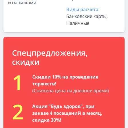
и напитками
Виды расчёта:
Банковские карты,
Наличные
Спецпредложения,
скидки
1
Скидки 10% на проведение
торжеств!
(Снижена цена на дневное время)
2
Акция "Будь здоров", при
заказе 4 посещений в месяц,
скидка 30%!