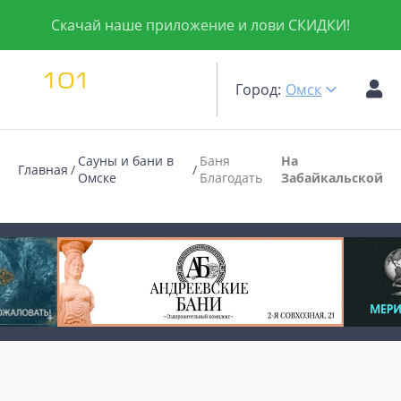
Скачай наше приложение и лови СКИДКИ!
Город:
Омск
Сауны и бани в
Баня
На
Главная
Омске
Благодать
Забaйкальской