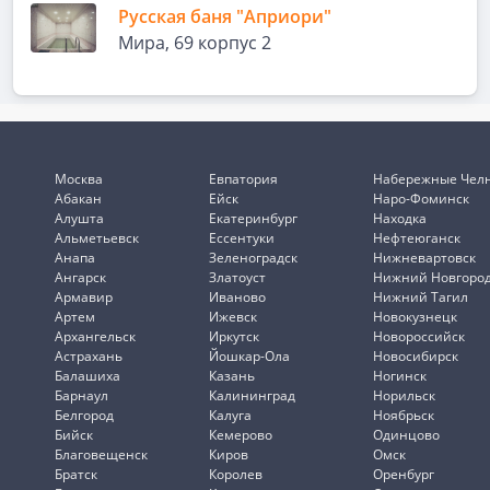
Русская баня "Априори"
Мира, 69 корпус 2
Москва
Евпатория
Набережные Чел
Абакан
Ейск
Наро-Фоминск
Алушта
Екатеринбург
Находка
Альметьевск
Ессентуки
Нефтеюганск
Анапа
Зеленоградск
Нижневартовск
Ангарск
Златоуст
Нижний Новгоро
Армавир
Иваново
Нижний Тагил
Артем
Ижевск
Новокузнецк
Архангельск
Иркутск
Новороссийск
Астрахань
Йошкар-Ола
Новосибирск
Балашиха
Казань
Ногинск
Барнаул
Калининград
Норильск
Белгород
Калуга
Ноябрьск
Бийск
Кемерово
Одинцово
Благовещенск
Киров
Омск
Братск
Королев
Оренбург