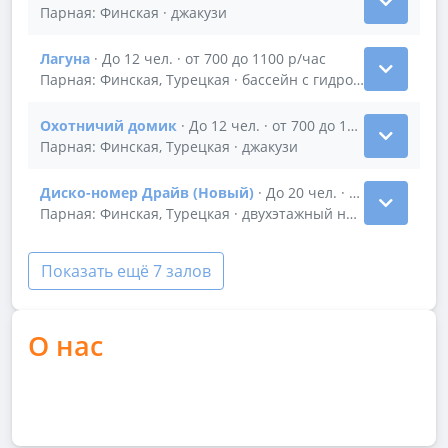
Показать подробности зала Версаль
Парная: Финская · джакузи
Лагуна
· До 12 чел. · от 700 до 1100 р/час
Показать подробности зала Лагуна
Парная: Финская, Турецкая · бассейн с гидромассажем и г
Охотничий домик
· До 12 чел. · от 700 до 1200 р/час
Показать подробности зала Охотничий домик
Парная: Финская, Турецкая · джакузи
Диско-номер Драйв (Новый)
· До 20 чел. · от 1200 до 21
Показать подробности зала Диско-номер Драйв (Н
Парная: Финская, Турецкая · двухэтажный номер
Показать ещё 7 залов
О нас