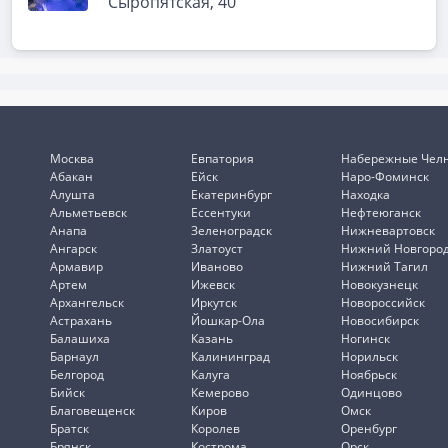
Сыропятская, 40
Москва
Евпатория
Набережные Чел
Абакан
Ейск
Наро-Фоминск
Алушта
Екатеринбург
Находка
Альметьевск
Ессентуки
Нефтеюганск
Анапа
Зеленоградск
Нижневартовск
Ангарск
Златоуст
Нижний Новгоро
Армавир
Иваново
Нижний Тагил
Артем
Ижевск
Новокузнецк
Архангельск
Иркутск
Новороссийск
Астрахань
Йошкар-Ола
Новосибирск
Балашиха
Казань
Ногинск
Барнаул
Калининград
Норильск
Белгород
Калуга
Ноябрьск
Бийск
Кемерово
Одинцово
Благовещенск
Киров
Омск
Братск
Королев
Оренбург
Брянск
Кострома
Орск