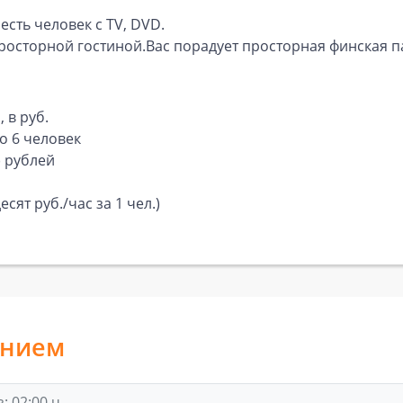
сть человек с TV, DVD.
росторной гостиной.Вас порадует просторная финская па
 в руб.
о 6 человек
) рублей
есят руб./час за 1 чел.)
анием
 02:00 ч.