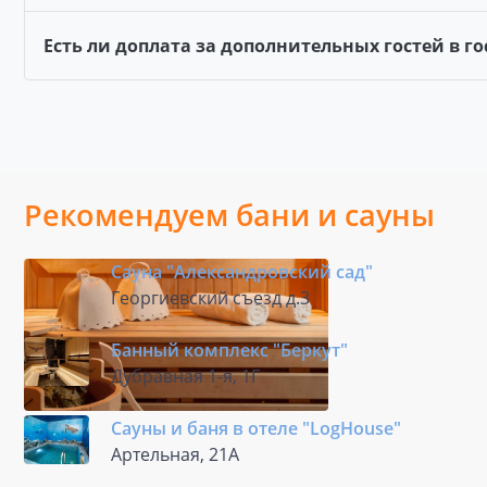
Есть ли доплата за дополнительных гостей в 
Рекомендуем бани и сауны
Сауна "Александровский сад"
Георгиевский съезд д.3
Банный комплекс "Беркут"
Дубравная 1-я, 1Г
Сауны и баня в отеле "LogHousе"
Артельная, 21А