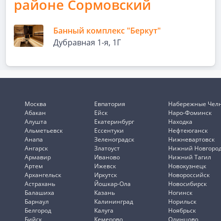
районе Сормовский
Банный комплекс "Беркут"
Дубравная 1-я, 1Г
Москва
Евпатория
Набережные Чел
Абакан
Ейск
Наро-Фоминск
Алушта
Екатеринбург
Находка
Альметьевск
Ессентуки
Нефтеюганск
Анапа
Зеленоградск
Нижневартовск
Ангарск
Златоуст
Нижний Новгоро
Армавир
Иваново
Нижний Тагил
Артем
Ижевск
Новокузнецк
Архангельск
Иркутск
Новороссийск
Астрахань
Йошкар-Ола
Новосибирск
Балашиха
Казань
Ногинск
Барнаул
Калининград
Норильск
Белгород
Калуга
Ноябрьск
Бийск
Кемерово
Одинцово