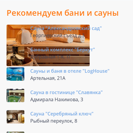
Рекомендуем бани и сауны
Сауна "Александровский сад"
Георгиевский съезд д.3
Банный комплекс "Беркут"
Дубравная 1-я, 1Г
Сауны и баня в отеле "LogHousе"
Артельная, 21А
Сауна в гостинице "Славянка"
Адмирала Нахимова, 3
Сауна "Серебряный ключ"
Рыбный переулок, 8