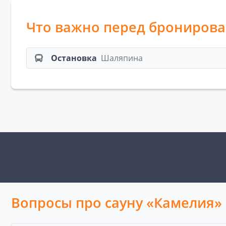
Что важно перед брониров
Остановка
Шаляпина
Вопросы про сауну «Камелия»