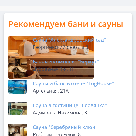
Рекомендуем бани и сауны
Сауна "Александровский сад"
Георгиевский съезд д.3
Банный комплекс "Беркут"
Дубравная 1-я, 1Г
Сауны и баня в отеле "LogHousе"
Артельная, 21А
Сауна в гостинице "Славянка"
Адмирала Нахимова, 3
Сауна "Серебряный ключ"
Рыбный переулок, 8