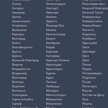
Анапа
Зеленоградск
Нижневартовск
Ангарск
Златоуст
Нижний Новгоро
Армавир
Иваново
Нижний Тагил
Артем
Ижевск
Новокузнецк
Архангельск
Иркутск
Новороссийск
Астрахань
Йошкар-Ола
Новосибирск
Балашиха
Казань
Ногинск
Барнаул
Калининград
Норильск
Белгород
Калуга
Ноябрьск
Бийск
Кемерово
Одинцово
Благовещенск
Киров
Омск
Братск
Королев
Оренбург
Брянск
Кострома
Орск
Великий Новгород
Красная Поляна
Орёл
Видное
Краснодар
Пенза
Владивосток
Красноярск
Пермь
Владимир
Курган
Петрозаводск
Волгоград
Курск
Подольск
Вологда
Липецк
Псков
Воронеж
Люберцы
Пятигорск
Воткинск
Магадан
Реутов
Геленджик
Магнитогорск
Ростов-на-Дону
Горно-Алтайск
Мариуполь
Руза
Гурзуф
Махачкала
Рязань
Гусь-Хрустальный
Миасс
Салават