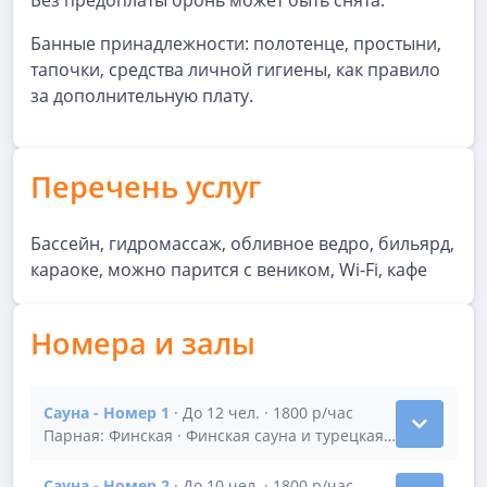
Без предоплаты бронь может быть снята.
Банные принадлежности: полотенце, простыни,
тапочки, средства личной гигиены, как правило
за дополнительную плату.
Перечень услуг
Бассейн, гидромассаж, обливное ведро, бильярд,
караоке, можно парится с веником, Wi-Fi, кафе
Номера и залы
Сауна - Номер 1
· До 12 чел. · 1800 р/час
Показать подробности зала Сауна - Номер 1
Парная: Финская · Финская сауна и турецкая баня
Сауна - Номер 2
· До 10 чел. · 1800 р/час