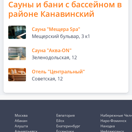
Сауны и бани с бассейном в
районе Канавинский
Сауна "Мещера Spa"
Мещерский бульвар, 3 к1
Сауна "Аква-ON"
Зеленодольская, 12
Отель "Центральный"
Советская, 12
Москва
Евпатория
Набережные Чел
Абакан
Ейск
Наро-Фоминск
Алушта
Екатеринбург
Находка
Альметьевск
Ессентуки
Нефтеюганск