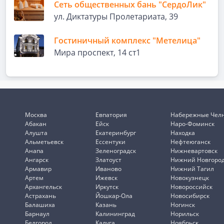
Сеть общественных бань "СердоЛик"
ул. Диктатуры Пролетариата, 39
Гостиничный комплекс "Метелица"
Мира проспект, 14 ст1
Москва
Евпатория
Набережные Чел
Абакан
Ейск
Наро-Фоминск
Алушта
Екатеринбург
Находка
Альметьевск
Ессентуки
Нефтеюганск
Анапа
Зеленоградск
Нижневартовск
Ангарск
Златоуст
Нижний Новгоро
Армавир
Иваново
Нижний Тагил
Артем
Ижевск
Новокузнецк
Архангельск
Иркутск
Новороссийск
Астрахань
Йошкар-Ола
Новосибирск
Балашиха
Казань
Ногинск
Барнаул
Калининград
Норильск
Белгород
Калуга
Ноябрьск