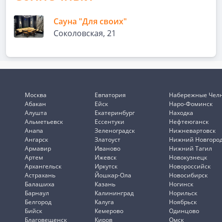
Сауна "Для своих"
Соколовская, 21
Москва
Евпатория
Набережные Чел
Абакан
Ейск
Наро-Фоминск
Алушта
Екатеринбург
Находка
Альметьевск
Ессентуки
Нефтеюганск
Анапа
Зеленоградск
Нижневартовск
Ангарск
Златоуст
Нижний Новгоро
Армавир
Иваново
Нижний Тагил
Артем
Ижевск
Новокузнецк
Архангельск
Иркутск
Новороссийск
Астрахань
Йошкар-Ола
Новосибирск
Балашиха
Казань
Ногинск
Барнаул
Калининград
Норильск
Белгород
Калуга
Ноябрьск
Бийск
Кемерово
Одинцово
Благовещенск
Киров
Омск