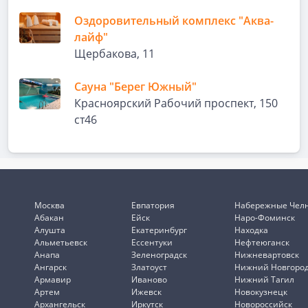
Оздоровительный комплекс "Аква-
лайф"
Щербакова, 11
Сауна "Берег Южный"
Красноярский Рабочий проспект, 150
ст46
Москва
Евпатория
Набережные Чел
Абакан
Ейск
Наро-Фоминск
Алушта
Екатеринбург
Находка
Альметьевск
Ессентуки
Нефтеюганск
Анапа
Зеленоградск
Нижневартовск
Ангарск
Златоуст
Нижний Новгоро
Армавир
Иваново
Нижний Тагил
Артем
Ижевск
Новокузнецк
Архангельск
Иркутск
Новороссийск