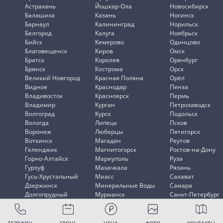
Астрахань
Йошкар-Ола
Новосибирск
Балашиха
Казань
Ногинск
Барнаул
Калининград
Норильск
Белгород
Калуга
Ноябрьск
Бийск
Кемерово
Одинцово
Благовещенск
Киров
Омск
Братск
Королев
Оренбург
Брянск
Кострома
Орск
Великий Новгород
Красная Поляна
Орёл
Видное
Краснодар
Пенза
Владивосток
Красноярск
Пермь
Владимир
Курган
Петрозаводск
Волгоград
Курск
Подольск
Вологда
Липецк
Псков
Воронеж
Люберцы
Пятигорск
Воткинск
Магадан
Реутов
Геленджик
Магнитогорск
Ростов-на-Дону
Горно-Алтайск
Мариуполь
Руза
Гурзуф
Махачкала
Рязань
Гусь-Хрустальный
Миасс
Салават
Дзержинск
Минеральные Воды
Самара
Долгопрудный
Мурманск
Санкт-Петербург
Домодедово
Мытищи
Саранск
ТЕЛЕФОН
БРОНЬ
ЦЕНА
ФОТО
КОНТАКТЫ