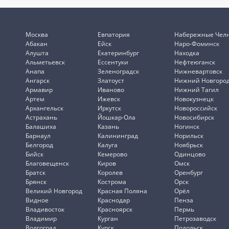
Москва
Евпатория
Набережные Чел
Абакан
Ейск
Наро-Фоминск
Алушта
Екатеринбург
Находка
Альметьевск
Ессентуки
Нефтеюганск
Анапа
Зеленоградск
Нижневартовск
Ангарск
Златоуст
Нижний Новгоро
Армавир
Иваново
Нижний Тагил
Артем
Ижевск
Новокузнецк
Архангельск
Иркутск
Новороссийск
Астрахань
Йошкар-Ола
Новосибирск
Балашиха
Казань
Ногинск
Барнаул
Калининград
Норильск
Белгород
Калуга
Ноябрьск
Бийск
Кемерово
Одинцово
Благовещенск
Киров
Омск
Братск
Королев
Оренбург
Брянск
Кострома
Орск
Великий Новгород
Красная Поляна
Орёл
Видное
Краснодар
Пенза
Владивосток
Красноярск
Пермь
Владимир
Курган
Петрозаводск
Волгоград
Курск
Подольск