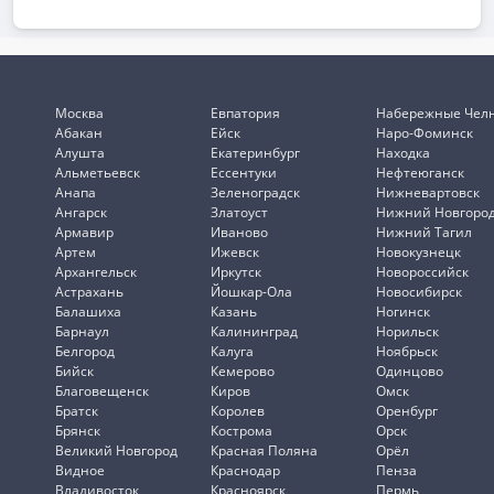
Москва
Евпатория
Набережные Чел
Абакан
Ейск
Наро-Фоминск
Алушта
Екатеринбург
Находка
Альметьевск
Ессентуки
Нефтеюганск
Анапа
Зеленоградск
Нижневартовск
Ангарск
Златоуст
Нижний Новгоро
Армавир
Иваново
Нижний Тагил
Артем
Ижевск
Новокузнецк
Архангельск
Иркутск
Новороссийск
Астрахань
Йошкар-Ола
Новосибирск
Балашиха
Казань
Ногинск
Барнаул
Калининград
Норильск
Белгород
Калуга
Ноябрьск
Бийск
Кемерово
Одинцово
Благовещенск
Киров
Омск
Братск
Королев
Оренбург
Брянск
Кострома
Орск
Великий Новгород
Красная Поляна
Орёл
Видное
Краснодар
Пенза
Владивосток
Красноярск
Пермь