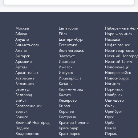
Москва
Евпатория
Набережные Чел
Абакан
Ейск
Наро-Фоминск
Алушта
Екатеринбург
Находка
Альметьевск
Ессентуки
Нефтеюганск
Анапа
Зеленоградск
Нижневартовск
Ангарск
Златоуст
Нижний Новгоро
Армавир
Иваново
Нижний Тагил
Артем
Ижевск
Новокузнецк
Архангельск
Иркутск
Новороссийск
Астрахань
Йошкар-Ола
Новосибирск
Балашиха
Казань
Ногинск
Барнаул
Калининград
Норильск
Белгород
Калуга
Ноябрьск
Бийск
Кемерово
Одинцово
Благовещенск
Киров
Омск
Братск
Королев
Оренбург
Брянск
Кострома
Орск
Великий Новгород
Красная Поляна
Орёл
Видное
Краснодар
Пенза
Владивосток
Красноярск
Пермь