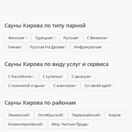
Сауны Кирова по типу парной
Финская
Турецкая
Русская
С Веником
19
10
6
5
Хамам
Русская На Дровах
Инфракрасная
2
2
1
Сауны Кирова по виду услуг и сервиса
С бассейном
С купелью
С джакузи
22
1
3
С комнатой отдыха
С мангалом
Со своей едой
4
3
4
Сауны Кирова по районам
Ленинский
Октябрьский
Первомайский
Киров
9
7
5
1
Коминтерновский
Мкр. Чистые Пруды
1
1