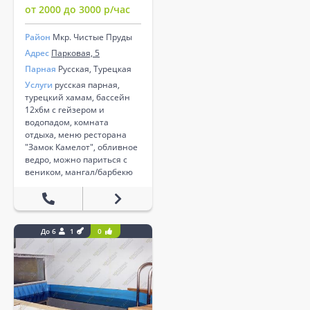
от 2000 до 3000 р/час
Район
Мкр. Чистые Пруды
Адрес
Парковая, 5
Парная
Русская, Турецкая
Услуги
русская парная,
турецкий хамам, бассейн
12х6м с гейзером и
водопадом, комната
отдыха, меню ресторана
"Замок Камелот", обливное
ведро, можно париться с
веником, мангал/барбекю
До 6
1
0