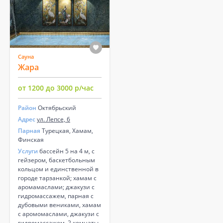
Сауна
Жара
от 1200 до 3000 р/час
Район
Октябрьский
Адрес
ул. Лепсе, 6
Парная
Турецкая, Хамам,
Финская
Услуги
бассейн 5 на 4 м, с
гейзером, баскетбольным
кольцом и единственной в
городе тарзанкой; хамам с
аромамаслами; джакузи с
гидромассажем, парная с
дубовыми вениками, хамам
с аромомаслами, джакузи с
гидромассажем, 2 комнаты