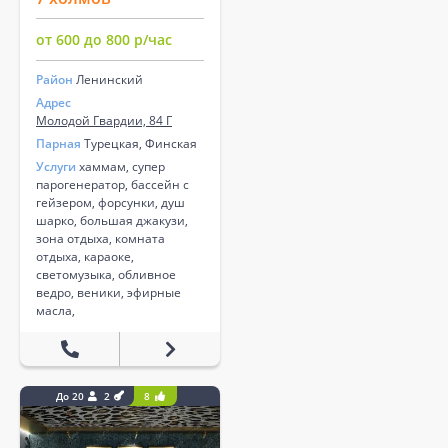
от 600 до 800 р/час
Район
Ленинский
Адрес
Молодой Гвардии, 84 Г
Парная
Турецкая, Финская
Услуги
хаммам, супер
парогенератор, бассейн с
гейзером, форсунки, душ
шарко, большая джакузи,
зона отдыха, комната
отдыха, караоке,
светомузыка, обливное
ведро, веники, эфирные
масла,
До 20
2
8