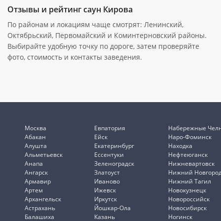
Отзывы и рейтинг саун Кирова
По районам и локациям чаще смотрят: Ленинский,
Октябрьский, Первомайский и Коминтерновский районы.
Выбирайте удобную точку по дороге, затем проверяйте
фото, стоимость и контакты заведения.
Москва
Евпатория
Набережные Чел
Абакан
Ейск
Наро-Фоминск
Алушта
Екатеринбург
Находка
Альметьевск
Ессентуки
Нефтеюганск
Анапа
Зеленоградск
Нижневартовск
Ангарск
Златоуст
Нижний Новгоро
Армавир
Иваново
Нижний Тагил
Артем
Ижевск
Новокузнецк
Архангельск
Иркутск
Новороссийск
Астрахань
Йошкар-Ола
Новосибирск
Балашиха
Казань
Ногинск