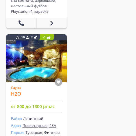
спа комната, аэрохоккей,
настольный футбол,
Playstation 4, караоке
До 10
2
-1
Сауна
H2O
от 800 до 1300 р/час
Район
Ленинский
Адрес
Пролетарская, 43А
Парная
Турецкая, Финская