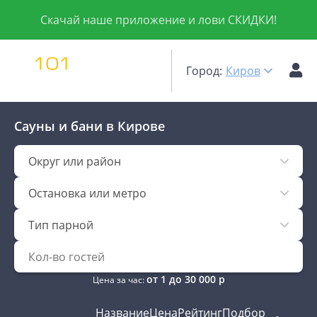
Скачай наше приложение и лови СКИДКИ!
Город:
Киров
Сауны и бани
в Кирове
Округ или район
Остановка или метро
Тип парной
от
1
до
30 000
р
Цена за час:
Название
Цена
Рейтинг
Подбор