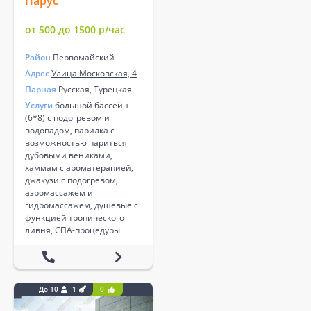
Парус
от 500 до 1500 р/час
Район
Первомайский
Адрес
Улица Московская, 4
Парная
Русская, Турецкая
Услуги
большой бассейн
(6*8) с подогревом и
водопадом, парилка с
возможностью париться
дубовыми вениками,
хаммам с ароматерапией,
джакузи с подогревом,
аэромассажем и
гидромассажем, душевые с
функцией тропического
ливня, СПА-процедуры
До 10
1
0