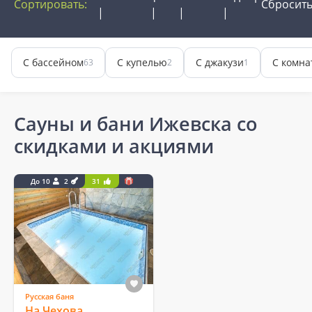
Сортировать:
Сбросит
С бассейном
С купелью
С джакузи
С комна
63
2
1
Сауны и бани Ижевска со
скидками и акциями
До 10
2
31
Русская баня
На Чехова