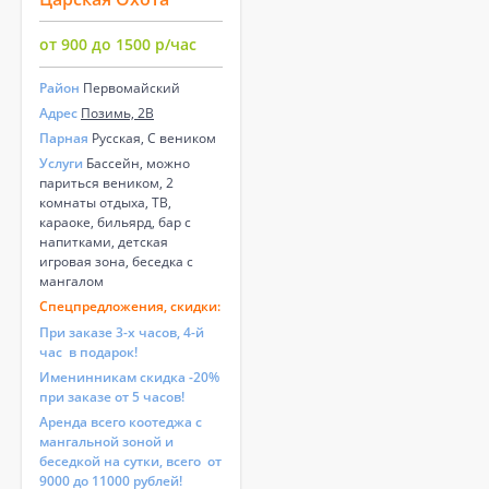
от 900 до 1500 р/час
Район
Первомайский
Адрес
Позимь, 2В
Парная
Русская, С веником
Услуги
Бассейн, можно
париться веником, 2
комнаты отдыха, ТВ,
караоке, бильярд, бар с
напитками, детская
игровая зона, беседка с
мангалом
Спецпредложения, скидки:
При заказе 3-х часов, 4-й
час в подарок!
Именинникам скидка -20%
при заказе от 5 часов!
Аренда всего коотеджа с
мангальной зоной и
беседкой на сутки, всего от
9000 до 11000 рублей!