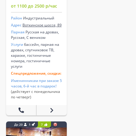
от 1100 до 2500 р/час
Район
Индустриальный
Адрес
Воткинское шоссе, 89
Парная
Русская на дровах,
Русская, С веником
Услуги
бассейн, парная на
дровах, спутниковое ТВ,
караоке, гостиничные
номера, гостиничные
услуги
Спецпредложения, скидки:
Именинникам при заказе 5
часов, 6-й час в подарок!
(действует с понедельника
по четверг)
До 20
1
7