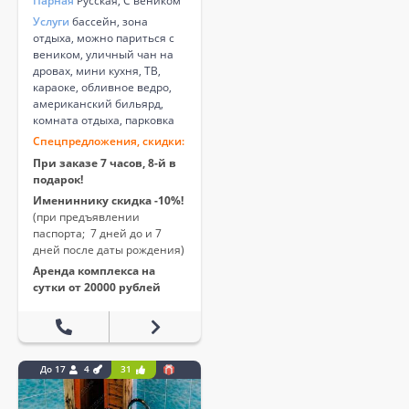
Парная
Русская, С веником
Услуги
бассейн, зона
отдыха, можно париться с
веником, уличный чан на
дровах, мини кухня, ТВ,
караоке, обливное ведро,
американский бильярд,
комната отдыха, парковка
Спецпредложения, скидки:
При заказе 7 часов, 8-й в
подарок!
Имениннику скидка -10%!
(при предъявлении
паспорта; 7 дней до и 7
дней после даты рождения)
Аренда комплекса на
сутки от 20000 рублей
До 17
4
31