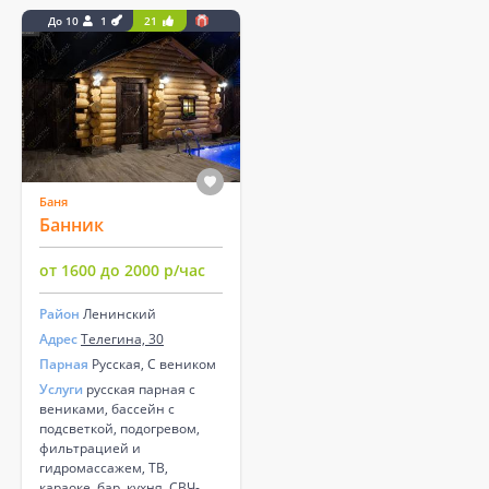
До 10
1
21
Баня
Банник
от 1600 до 2000 р/час
Район
Ленинский
Адрес
Телегина, 30
Парная
Русская, С веником
Услуги
русская парная с
вениками, бассейн с
подсветкой, подогревом,
фильтрацией и
гидромассажем, ТВ,
караоке, бар, кухня, СВЧ-