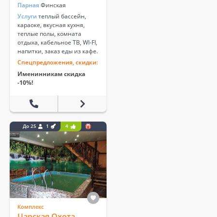
Парная
Финская
Услуги
теплый бассейн,
караоке, вкусная кухня,
теплые полы, комната
отдыха, кабельное ТВ, WI-FI,
напитки, заказ еды из кафе.
Спецпредложения, скидки:
Именинникам скидка
-10%!
До 25
1
4
Комплекс
Царская Охота