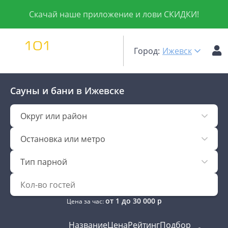
Скачай наше приложение и лови СКИДКИ!
Город:
Ижевск
Сауны и бани
в Ижевске
Округ или район
Остановка или метро
Тип парной
от
1
до
30 000
р
Цена за час:
Название
Цена
Рейтинг
Подбор