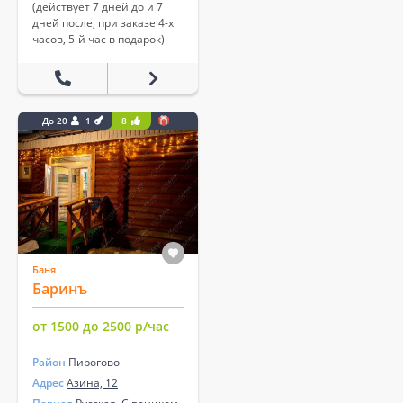
(действует 7 дней до и 7
дней после, при заказе 4-х
часов, 5-й час в подарок)
До 20
1
8
Баня
Баринъ
от 1500 до 2500 р/час
Район
Пирогово
Адрес
Азина, 12