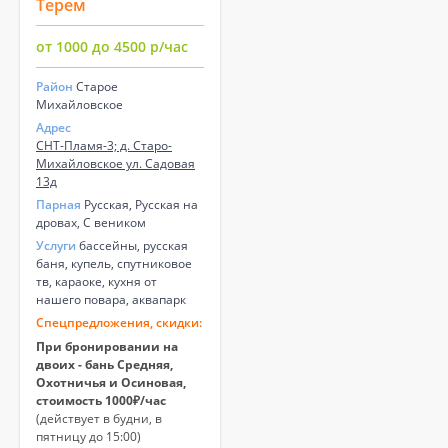
Терем
от 1000 до 4500 р/час
Район
Старое
Михайловское
Адрес
СНТ-Пламя-3; д. Старо-
Михайловское ул. Садовая
13д
Парная
Русская, Русская на
дровах, С веником
Услуги
бассейны, русская
баня, купель, спутниковое
тв, караоке, кухня от
нашего повара, аквапарк
Спецпредложения, скидки:
При бронировании на
двоих - бань Средняя,
Охотничья и Осиновая,
стоимость 1000₽/час
(действует в будни, в
пятницу до 15:00)