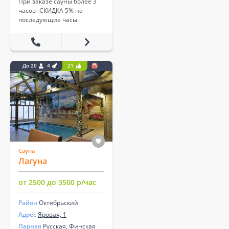
При заказе сауны более 3
часов- СКИДКА 5% на
последующие часы.
До 20
4
21
Сауна
Лагуна
от 2500 до 3500 р/час
Район
Октябрьский
Адрес
Яровая, 1
Парная
Русская, Финская