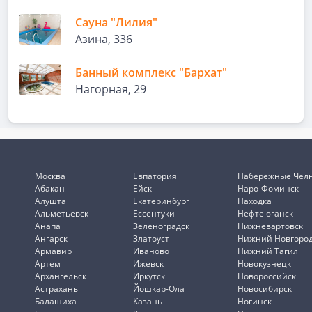
Сауна "Лилия"
Азина, 336
Банный комплекс "Бархат"
Нагорная, 29
Москва
Евпатория
Набережные Чел
Абакан
Ейск
Наро-Фоминск
Алушта
Екатеринбург
Находка
Альметьевск
Ессентуки
Нефтеюганск
Анапа
Зеленоградск
Нижневартовск
Ангарск
Златоуст
Нижний Новгоро
Армавир
Иваново
Нижний Тагил
Артем
Ижевск
Новокузнецк
Архангельск
Иркутск
Новороссийск
Астрахань
Йошкар-Ола
Новосибирск
Балашиха
Казань
Ногинск