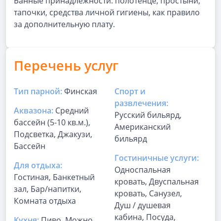
Банные принадлежности: полотенце, простыни,
тапочки, средства личной гигиены, как правило
за дополнительную плату.
Перечень услуг
Тип парной:
Финская
Спорт и
развлечения:
Аквазона:
Средний
Русский бильярд,
бассейн (5-10 кв.м.),
Американский
Подсветка, Джакузи,
бильярд
Бассейн
Гостиничные услуги:
Для отдыха:
Односпальная
Гостиная, Банкетный
кровать, Двуспальная
зал, Бар/напитки,
кровать, Санузел,
Комната отдыха
Душ / душевая
кабина, Посуда,
Кухня:
Пиво, Можно