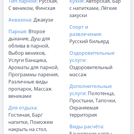
Тип парной:
Русская,
Кухня:
Авторская, Бар
С веником, Финская
с напитками, Лёгкие
закуски
Аквазона:
Джакузи
Спорт и
Парная:
Второе
развлечения:
дыхание, Душ для
Русский бильярд
облива в парной,
Выбор веников,
Оздоровительные
Услуги банщика,
услуги:
Ароматы для парной,
Оздоровительный
Программы парения,
массаж
Различные виды
Дополнительные
пропарок, Массаж
услуги:
Полотенца,
вениками
Простыни, Тапочки,
Для отдыха:
Охраняемая
Гостиная, Бар/
территория
напитки, Поможем
Виды расчёта:
накрыть на стол,
Банковские карты,