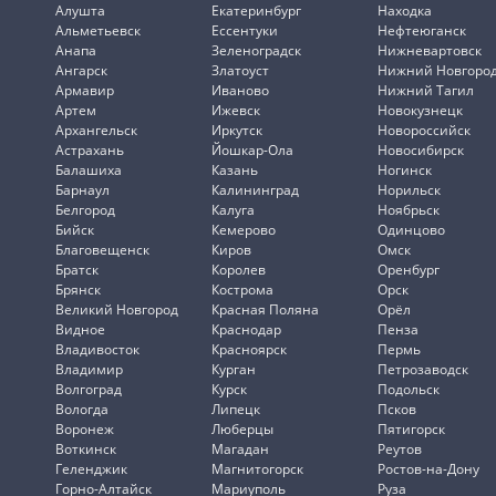
Алушта
Екатеринбург
Находка
Альметьевск
Ессентуки
Нефтеюганск
Анапа
Зеленоградск
Нижневартовск
Ангарск
Златоуст
Нижний Новгоро
Армавир
Иваново
Нижний Тагил
Артем
Ижевск
Новокузнецк
Архангельск
Иркутск
Новороссийск
Астрахань
Йошкар-Ола
Новосибирск
Балашиха
Казань
Ногинск
Барнаул
Калининград
Норильск
Белгород
Калуга
Ноябрьск
Бийск
Кемерово
Одинцово
Благовещенск
Киров
Омск
Братск
Королев
Оренбург
Брянск
Кострома
Орск
Великий Новгород
Красная Поляна
Орёл
Видное
Краснодар
Пенза
Владивосток
Красноярск
Пермь
Владимир
Курган
Петрозаводск
Волгоград
Курск
Подольск
Вологда
Липецк
Псков
Воронеж
Люберцы
Пятигорск
Воткинск
Магадан
Реутов
Геленджик
Магнитогорск
Ростов-на-Дону
Горно-Алтайск
Мариуполь
Руза