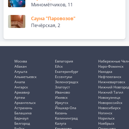
Миномётчиков, 11
Сауна "Паровозов"
Печёрская, 2
Москва
Евпатория
Набережные Чел
Абакан
Ейск
Наро-Фоминск
Алушта
Екатеринбург
Находка
Альметьевск
Ессентуки
Нефтеюганск
Анапа
Зеленоградск
Нижневартовск
Ангарск
Златоуст
Нижний Новгоро
Армавир
Иваново
Нижний Тагил
Артем
Ижевск
Новокузнецк
Архангельск
Иркутск
Новороссийск
Астрахань
Йошкар-Ола
Новосибирск
Балашиха
Казань
Ногинск
Барнаул
Калининград
Норильск
Белгород
Калуга
Ноябрьск
Бийск
Кемерово
Одинцово