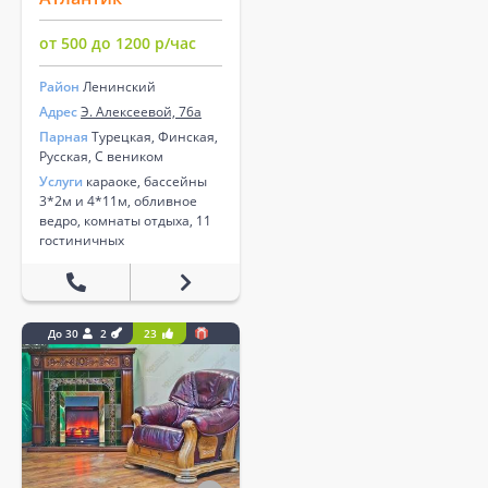
от 500 до 1200 р/час
Район
Ленинский
Адрес
Э. Алексеевой, 76а
Парная
Турецкая, Финская,
Русская, С веником
Услуги
караоке, бассейны
3*2м и 4*11м, обливное
ведро, комнаты отдыха, 11
гостиничных
До 30
2
23