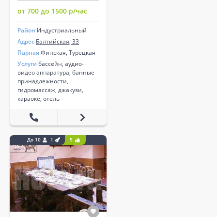
от 700 до 1500 р/час
Район
Индустриальный
Адрес
Балтийская, 33
Парная
Финская, Турецкая
Услуги
бассейн, аудио-
видео аппаратура, банные
принадлежности,
гидромассаж, джакузи,
караоке, отель
До 10
1
5