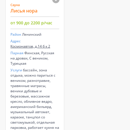
Сауна
Лисья нора
от 900 до 2200 р/час
Район
Ленинский
Адрес
Космонавтов, д.14 б к 2
Парная
Финская, Русская
на дровах, С веником,
Турецкая
Услуги
бассейн, зона
отдыха, можно париться с
веником, разнотравие,
травянные матрасы,
веники дубовые и
березовые, массажное
кресло, обливное ведро,
американский бильярд,
музыкальный автомат,
караоке, танцпол со
светомузыкой, отдельная
парковка, работает кухня на