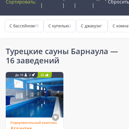
Сортировать:
Сбросит
С бассейном
С купелью
С джакузи
С комна
63
2
1
Турецкие сауны Барнаула
—
16 заведений
До 10
2
33
Оздоровительный комплекс
Атлантик