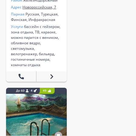
Район
Железнодорожный
Адрес
Новороссийская, 7
Парная
Русская, Турецкая,
Финская, Инфракрасная
Услуги
бассейн с гейзером,
зона отдыха, ТВ, караоке,
можно парится с веником,
обливное ведро,
светомузыка,
велотренажер, бильярд,
гостиничные номера,
комнаты отдыха
До 60
4
49