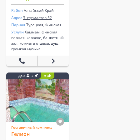
Район
Алтайский Край
Адрес
Энтузиастов 52
Парная
Турецкая, Финская
Услуги
Хаммам, финская
парная, караоке, банкетный
зал, комната отдыха, душ,
громкая музыка
До 8
2
9
Гостиничный комплекс
Гелион