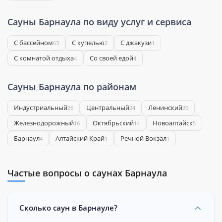
Сауны Барнаула по виду услуг и сервиса
С бассейном
С купелью
С джакузи
63
2
1
С комнатой отдыха
Со своей едой
4
4
Сауны Барнаула по районам
Индустриальный
Центральный
Ленинский
26
24
20
Железнодорожный
Октябрьский
Новоалтайск
16
14
5
Барнаул
Алтайский Край
Речной Вокзал
4
1
1
Частые вопросы о саунах Барнаула
Сколько саун в Барнауле?