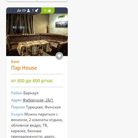
До 20
1
0
Баня
Пар House
от 600 до 800 р/час
Район
Барнаул
Адрес
Фабричная, 2Б/1
Парная
Турецкая, Финская
Услуги
Можно париться с
веником, 2 комнаты отдыха,
обливное ведро, ТВ,
караоке, банные
принадлежности, дартс,