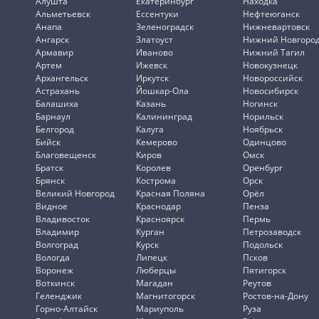
Алушта
Екатеринбург
Находка
Альметьевск
Ессентуки
Нефтеюганск
Анапа
Зеленоградск
Нижневартовск
Ангарск
Златоуст
Нижний Новгоро
Армавир
Иваново
Нижний Тагил
Артем
Ижевск
Новокузнецк
Архангельск
Иркутск
Новороссийск
Астрахань
Йошкар-Ола
Новосибирск
Балашиха
Казань
Ногинск
Барнаул
Калининград
Норильск
Белгород
Калуга
Ноябрьск
Бийск
Кемерово
Одинцово
Благовещенск
Киров
Омск
Братск
Королев
Оренбург
Брянск
Кострома
Орск
Великий Новгород
Красная Поляна
Орёл
Видное
Краснодар
Пенза
Владивосток
Красноярск
Пермь
Владимир
Курган
Петрозаводск
Волгоград
Курск
Подольск
Вологда
Липецк
Псков
Воронеж
Люберцы
Пятигорск
Воткинск
Магадан
Реутов
Геленджик
Магнитогорск
Ростов-на-Дону
Горно-Алтайск
Мариуполь
Руза