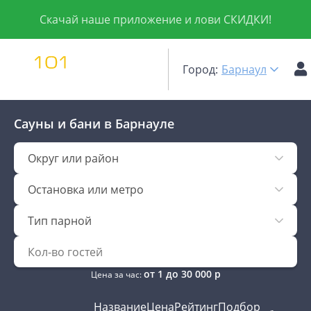
Скачай наше приложение и лови СКИДКИ!
Город:
Барнаул
Сауны и бани
в Барнауле
Округ или район
Остановка или метро
Тип парной
от
1
до
30 000
р
Цена за час:
Название
Цена
Рейтинг
Подбор