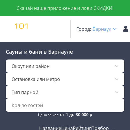
Скачай наше приложение и лови СКИДКИ!
Город:
Барнаул
Сауны и бани
в Барнауле
Округ или район
Остановка или метро
Тип парной
от
1
до
30 000
р
Цена за час:
Название
Цена
Рейтинг
Подбор