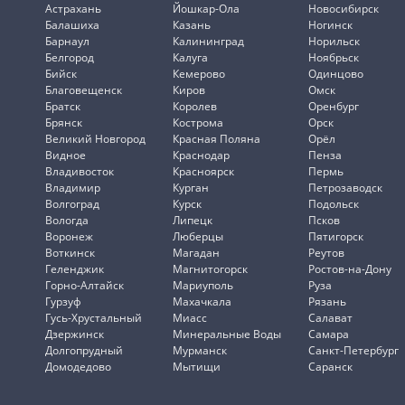
Астрахань
Йошкар-Ола
Новосибирск
Балашиха
Казань
Ногинск
Барнаул
Калининград
Норильск
Белгород
Калуга
Ноябрьск
Бийск
Кемерово
Одинцово
Благовещенск
Киров
Омск
Братск
Королев
Оренбург
Брянск
Кострома
Орск
Великий Новгород
Красная Поляна
Орёл
Видное
Краснодар
Пенза
Владивосток
Красноярск
Пермь
Владимир
Курган
Петрозаводск
Волгоград
Курск
Подольск
Вологда
Липецк
Псков
Воронеж
Люберцы
Пятигорск
Воткинск
Магадан
Реутов
Геленджик
Магнитогорск
Ростов-на-Дону
Горно-Алтайск
Мариуполь
Руза
Гурзуф
Махачкала
Рязань
Гусь-Хрустальный
Миасс
Салават
Дзержинск
Минеральные Воды
Самара
Долгопрудный
Мурманск
Санкт-Петербург
Домодедово
Мытищи
Саранск