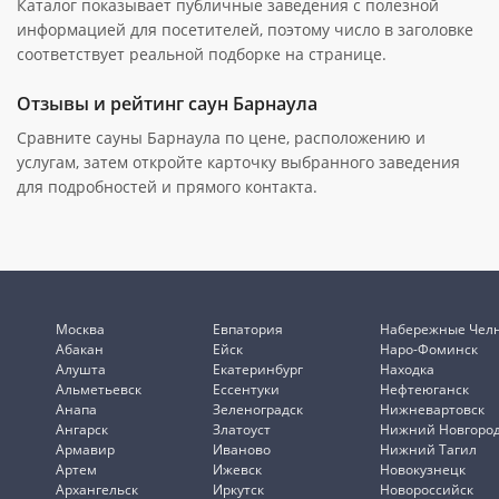
Каталог показывает публичные заведения с полезной
информацией для посетителей, поэтому число в заголовке
соответствует реальной подборке на странице.
Отзывы и рейтинг саун Барнаула
Сравните сауны Барнаула по цене, расположению и
услугам, затем откройте карточку выбранного заведения
для подробностей и прямого контакта.
Москва
Евпатория
Набережные Чел
Абакан
Ейск
Наро-Фоминск
Алушта
Екатеринбург
Находка
Альметьевск
Ессентуки
Нефтеюганск
Анапа
Зеленоградск
Нижневартовск
Ангарск
Златоуст
Нижний Новгоро
Армавир
Иваново
Нижний Тагил
Артем
Ижевск
Новокузнецк
Архангельск
Иркутск
Новороссийск