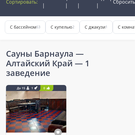
Сортировать:
Сбросит
С бассейном
С купелью
С джакузи
С комна
63
2
1
Сауны Барнаула —
Алтайский Край
— 1
заведение
До 15
1
0