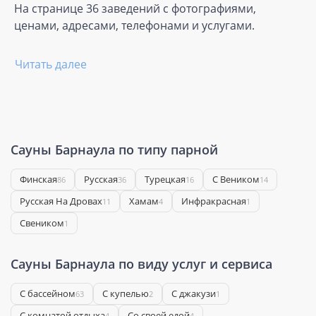
На странице 36 заведений с фотографиями,
ценами, адресами, телефонами и услугами.
Читать далее
Сауны Барнаула по типу парной
Финская
Русская
Турецкая
С Веником
86
36
16
14
Русская На Дровах
Хамам
Инфракрасная
11
4
1
Свеником
1
Сауны Барнаула по виду услуг и сервиса
С бассейном
С купелью
С джакузи
63
2
1
С комнатой отдыха
Со своей едой
4
4