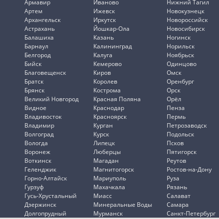
Армавир
Иваново
Нижний Тагил
Артем
Ижевск
Новокузнецк
Архангельск
Иркутск
Новороссийск
Астрахань
Йошкар-Ола
Новосибирск
Балашиха
Казань
Ногинск
Барнаул
Калининград
Норильск
Белгород
Калуга
Ноябрьск
Бийск
Кемерово
Одинцово
Благовещенск
Киров
Омск
Братск
Королев
Оренбург
Брянск
Кострома
Орск
Великий Новгород
Красная Поляна
Орёл
Видное
Краснодар
Пенза
Владивосток
Красноярск
Пермь
Владимир
Курган
Петрозаводск
Волгоград
Курск
Подольск
Вологда
Липецк
Псков
Воронеж
Люберцы
Пятигорск
Воткинск
Магадан
Реутов
Геленджик
Магнитогорск
Ростов-на-Дону
Горно-Алтайск
Мариуполь
Руза
Гурзуф
Махачкала
Рязань
Гусь-Хрустальный
Миасс
Салават
Дзержинск
Минеральные Воды
Самара
Долгопрудный
Мурманск
Санкт-Петербург