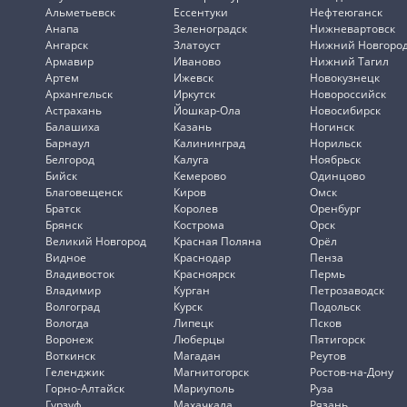
Альметьевск
Ессентуки
Нефтеюганск
Анапа
Зеленоградск
Нижневартовск
Ангарск
Златоуст
Нижний Новгоро
Армавир
Иваново
Нижний Тагил
Артем
Ижевск
Новокузнецк
Архангельск
Иркутск
Новороссийск
Астрахань
Йошкар-Ола
Новосибирск
Балашиха
Казань
Ногинск
Барнаул
Калининград
Норильск
Белгород
Калуга
Ноябрьск
Бийск
Кемерово
Одинцово
Благовещенск
Киров
Омск
Братск
Королев
Оренбург
Брянск
Кострома
Орск
Великий Новгород
Красная Поляна
Орёл
Видное
Краснодар
Пенза
Владивосток
Красноярск
Пермь
Владимир
Курган
Петрозаводск
Волгоград
Курск
Подольск
Вологда
Липецк
Псков
Воронеж
Люберцы
Пятигорск
Воткинск
Магадан
Реутов
Геленджик
Магнитогорск
Ростов-на-Дону
Горно-Алтайск
Мариуполь
Руза
Гурзуф
Махачкала
Рязань