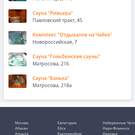
Сауна "Ривьера"
Павловский тракт, 45
Комплекс "Отдыхалов на Чайке"
Новороссийская, 7
Сауна "Гоньбинские сауны"
Матросова, 216
Сауна "Банька"
Матросова, 218а
Москва
Евпатория
Набережные Чел
Абакан
Ейск
Наро-Фоминск
Алушта
Екатеринбург
Находка