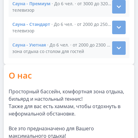
Сауна - Премиум
· До 6 чел. · от 3000 до 3200 р/час
Показать подробности зала Сауна - Премиум
телевизор
Сауна - Стандарт
· До 6 чел. · от 2000 до 2500 р/час
Показать подробности зала Сауна - Стандарт
телевизор
Сауна - Уютная
· До 6 чел. · от 2000 до 2300 р/час
Показать подробности зала Сауна - Уютная
зона отдыха со столом для гостей
О нас
Просторный бассейн, комфортная зона отдыха,
бильярд и настольный теннис!
Также для вас есть хаммам, чтобы отдохнуть в
неформальной обстановке.
Все это предназначено для Вашего
максимального отдыха!