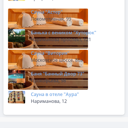
Сауна "Астер"
Локомотивная, 99
Банька с веником "Хуторок"
Нариманова проспект, 121
Сауна "Витория"
Московское шоссе, 86а
Баня "Банный Двор 73"
Прокофьева, 98
Сауна в отеле "Аура"
Нариманова, 12