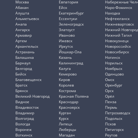
Москва
Евпатория
Набережные Чел
Абакан
Ейск
Наро-Фоминск
Алушта
Екатеринбург
Находка
Альметьевск
Ессентуки
Нефтеюганск
Анапа
Зеленоградск
Нижневартовск
Ангарск
Златоуст
Нижний Новгоро
Армавир
Иваново
Нижний Тагил
Артем
Ижевск
Новокузнецк
Архангельск
Иркутск
Новороссийск
Астрахань
Йошкар-Ола
Новосибирск
Балашиха
Казань
Ногинск
Барнаул
Калининград
Норильск
Белгород
Калуга
Ноябрьск
Бийск
Кемерово
Одинцово
Благовещенск
Киров
Омск
Братск
Королев
Оренбург
Брянск
Кострома
Орск
Великий Новгород
Красная Поляна
Орёл
Видное
Краснодар
Пенза
Владивосток
Красноярск
Пермь
Владимир
Курган
Петрозаводск
Волгоград
Курск
Подольск
Вологда
Липецк
Псков
Воронеж
Люберцы
Пятигорск
Воткинск
Магадан
Реутов