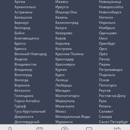
Артем
Ижевск
Новокузнецк
Архангельск
Иркутск
Новороссийск
Астрахань
Йошкар-Ола
Новосибирск
Балашиха
Казань
Ногинск
Барнаул
Калининград
Норильск
Белгород
Калуга
Ноябрьск
Бийск
Кемерово
Одинцово
Благовещенск
Киров
Омск
Братск
Королев
Оренбург
Брянск
Кострома
Орск
Великий Новгород
Красная Поляна
Орёл
Видное
Краснодар
Пенза
Владивосток
Красноярск
Пермь
Владимир
Курган
Петрозаводск
Волгоград
Курск
Подольск
Вологда
Липецк
Псков
Воронеж
Люберцы
Пятигорск
Воткинск
Магадан
Реутов
Геленджик
Магнитогорск
Ростов-на-Дону
Горно-Алтайск
Мариуполь
Руза
Гурзуф
Махачкала
Рязань
Гусь-Хрустальный
Миасс
Салават
Дзержинск
Минеральные Воды
Самара
Долгопрудный
Мурманск
Санкт-Петербург
Домодедово
Мытищи
Саранск