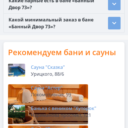
Какие парные есть в бане «Банный
Двор 73»?
Какой минимальный заказ в бане
«Банный Двор 73»?
Рекомендуем бани и сауны
Сауна "Сказка"
Урицкого, 88/6
Сауна "Астер"
Локомотивная, 99
Банька с веником "Хуторок"
Нариманова проспект, 121