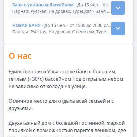
Баня с уличным бассейном
· До 15 чел. · от 1200 до 1700
Показать подробности зала Баня с уличным бассе
Парная: Русская, На дровах, Турецкая · Баня с тёплым б
НОВАЯ БАНЯ
· До 15 чел. · от 1500 до 2000 р/час
Показать подробности зала НОВАЯ БАНЯ
Парная: Русская, На дровах, С веником, Турецкая · НОВА
О нас
Единственная в Ульяновске баня с большим,
теплым (+30°c) бассейном под открытым небом
не зависимо от холода на улице.
Отличное место для отдыха всей семьей и с
друзьями.
Двухэтажный дом с большой гостинной, жаркой
парилкой с возможностью парится веником, две