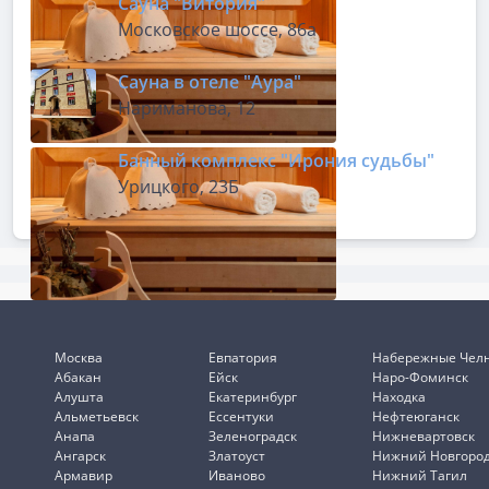
Сауна "Витория"
Московское шоссе, 86а
Сауна в отеле "Аура"
Нариманова, 12
Банный комплекс "Ирония судьбы"
Урицкого, 23Б
Москва
Евпатория
Набережные Чел
Абакан
Ейск
Наро-Фоминск
Алушта
Екатеринбург
Находка
Альметьевск
Ессентуки
Нефтеюганск
Анапа
Зеленоградск
Нижневартовск
Ангарск
Златоуст
Нижний Новгоро
Армавир
Иваново
Нижний Тагил