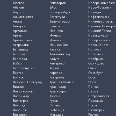
Москва
Евпатория
Набережные Чел
Абакан
Ейск
Наро-Фоминск
Алушта
Екатеринбург
Находка
Альметьевск
Ессентуки
Нефтеюганск
Анапа
Зеленоградск
Нижневартовск
Ангарск
Златоуст
Нижний Новгоро
Армавир
Иваново
Нижний Тагил
Артем
Ижевск
Новокузнецк
Архангельск
Иркутск
Новороссийск
Астрахань
Йошкар-Ола
Новосибирск
Балашиха
Казань
Ногинск
Барнаул
Калининград
Норильск
Белгород
Калуга
Ноябрьск
Бийск
Кемерово
Одинцово
Благовещенск
Киров
Омск
Братск
Королев
Оренбург
Брянск
Кострома
Орск
Великий Новгород
Красная Поляна
Орёл
Видное
Краснодар
Пенза
Владивосток
Красноярск
Пермь
Владимир
Курган
Петрозаводск
Волгоград
Курск
Подольск
Вологда
Липецк
Псков
Воронеж
Люберцы
Пятигорск
Воткинск
Магадан
Реутов