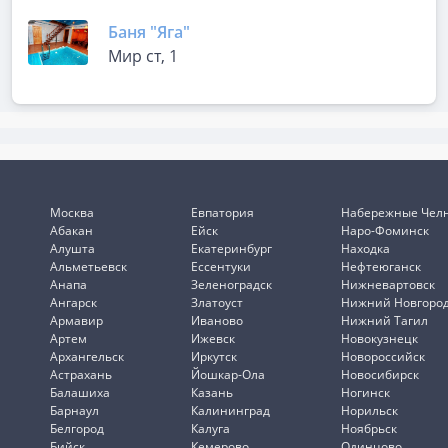
Баня "Яга"
Мир ст, 1
Москва
Евпатория
Набережные Чел
Абакан
Ейск
Наро-Фоминск
Алушта
Екатеринбург
Находка
Альметьевск
Ессентуки
Нефтеюганск
Анапа
Зеленоградск
Нижневартовск
Ангарск
Златоуст
Нижний Новгоро
Армавир
Иваново
Нижний Тагил
Артем
Ижевск
Новокузнецк
Архангельск
Иркутск
Новороссийск
Астрахань
Йошкар-Ола
Новосибирск
Балашиха
Казань
Ногинск
Барнаул
Калининград
Норильск
Белгород
Калуга
Ноябрьск
Бийск
Кемерово
Одинцово