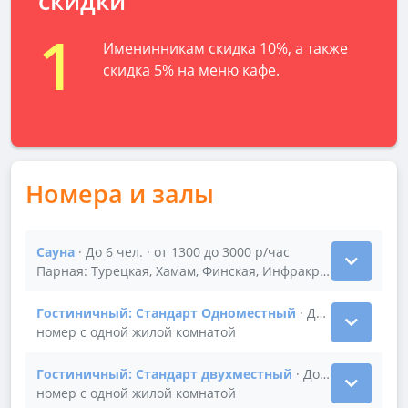
скидки
1
Именинникам скидка 10%, а также
скидка 5% на меню кафе.
Номера и залы
Сауна
· До 6 чел. · от 1300 до 3000 р/час
Показать подробности зала Сауна
Парная: Турецкая, Хамам, Финская, Инфракрасная · Две к
Гостиничный: Стандарт Одноместный
· До 2 чел. · 2350
Показать подробности зала Гостиничный: Стандар
номер с одной жилой комнатой
Гостиничный: Стандарт двухместный
· До 2 чел. · от 2
Показать подробности зала Гостиничный: Стандарт
номер с одной жилой комнатой