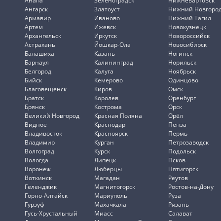
Анапа
Зеленоградск
Нижневартовск
Ангарск
Златоуст
Нижний Новгоро
Армавир
Иваново
Нижний Тагил
Артем
Ижевск
Новокузнецк
Архангельск
Иркутск
Новороссийск
Астрахань
Йошкар-Ола
Новосибирск
Балашиха
Казань
Ногинск
Барнаул
Калининград
Норильск
Белгород
Калуга
Ноябрьск
Бийск
Кемерово
Одинцово
Благовещенск
Киров
Омск
Братск
Королев
Оренбург
Брянск
Кострома
Орск
Великий Новгород
Красная Поляна
Орёл
Видное
Краснодар
Пенза
Владивосток
Красноярск
Пермь
Владимир
Курган
Петрозаводск
Волгоград
Курск
Подольск
Вологда
Липецк
Псков
Воронеж
Люберцы
Пятигорск
Воткинск
Магадан
Реутов
Геленджик
Магнитогорск
Ростов-на-Дону
Горно-Алтайск
Мариуполь
Руза
Гурзуф
Махачкала
Рязань
Гусь-Хрустальный
Миасс
Салават