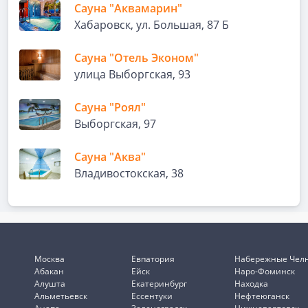
Сауна "Аквамарин"
Хабаровск, ул. Большая, 87 Б
Сауна "Отель Эконом"
улица Выборгская, 93
Сауна "Роял"
Выборгская, 97
Сауна "Аква"
Владивостокская, 38
Москва
Евпатория
Набережные Чел
Абакан
Ейск
Наро-Фоминск
Алушта
Екатеринбург
Находка
Альметьевск
Ессентуки
Нефтеюганск