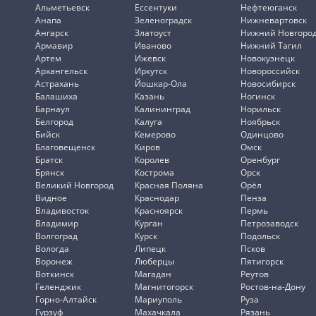
Альметьевск
Ессентуки
Нефтеюганск
Анапа
Зеленоградск
Нижневартовск
Ангарск
Златоуст
Нижний Новгоро
Армавир
Иваново
Нижний Тагил
Артем
Ижевск
Новокузнецк
Архангельск
Иркутск
Новороссийск
Астрахань
Йошкар-Ола
Новосибирск
Балашиха
Казань
Ногинск
Барнаул
Калининград
Норильск
Белгород
Калуга
Ноябрьск
Бийск
Кемерово
Одинцово
Благовещенск
Киров
Омск
Братск
Королев
Оренбург
Брянск
Кострома
Орск
Великий Новгород
Красная Поляна
Орёл
Видное
Краснодар
Пенза
Владивосток
Красноярск
Пермь
Владимир
Курган
Петрозаводск
Волгоград
Курск
Подольск
Вологда
Липецк
Псков
Воронеж
Люберцы
Пятигорск
Воткинск
Магадан
Реутов
Геленджик
Магнитогорск
Ростов-на-Дону
Горно-Алтайск
Мариуполь
Руза
Гурзуф
Махачкала
Рязань