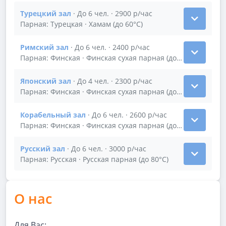
Турецкий зал
· До 6 чел. · 2900 р/час
Показать подробности зала Турецкий зал
Парная: Турецкая · Хамам (до 60°С)
Римский зал
· До 6 чел. · 2400 р/час
Показать подробности зала Римский зал
Парная: Финская · Финская сухая парная (до 100°С); комн
Японский зал
· До 4 чел. · 2300 р/час
Показать подробности зала Японский зал
Парная: Финская · Финская сухая парная (до 100°С) или 
Корабельный зал
· До 6 чел. · 2600 р/час
Показать подробности зала Корабельный зал
Парная: Финская · Финская сухая парная (до 100°С)
Русский зал
· До 6 чел. · 3000 р/час
Показать подробности зала Русский зал
Парная: Русская · Русская парная (до 80°С)
О нас
Для Вас: