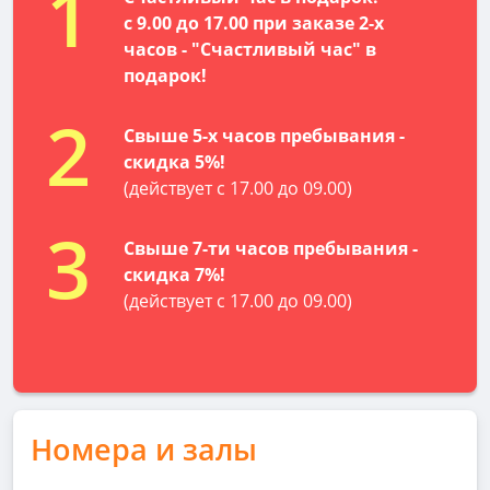
1
c 9.00 до 17.00 при заказе 2-х
часов -
"Счастливый час" в
подарок!
2
Свыше 5-х часов пребывания -
скидка 5%!
(действует с 17.00 до 09.00)
3
Свыше 7-ти часов пребывания -
скидка 7%!
(действует с 17.00 до 09.00)
Номера и залы