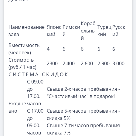
Кораб
Наименование
Японс
Римски
Турец
Русск
ельны
зала
кий
й
кий
ий
й
Вместимость
4
6
6
6
6
(человек)
Стоимость
2300
2 400
2 600
2 900
3 000
(руб./ 1 час)
С И С Т Е М А С К И Д О К
С 09.00.
до
Свыше 2-х часов пребывания -
17.00.
"Счастливый час" в подарок!
Ежедне
часов
вно
С 17.00.
Свыше 5-х часов пребывания -
до
скидка 5%
09.00.
Свыше 7-ти часов пребывания -
часов
скидка 7%