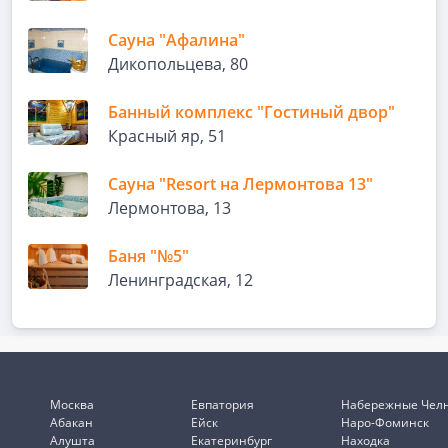
Сауна "Афалина"
Ди­ко­поль­це­ва, 80
Банный комплекс "Гостиный двор"
Красный яр, 51
Сауна "Resort на Лермонтова 13"
Лермонтова, 13
Баня "№5"
Ленинградская, 12
Москва
Евпатория
Набережные Чел
Абакан
Ейск
Наро-Фоминск
Алушта
Екатеринбург
Находка