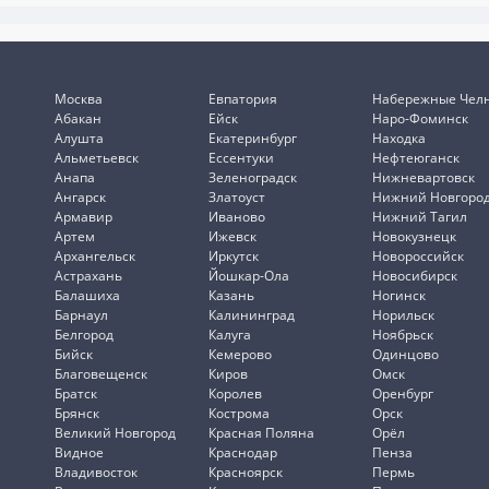
Москва
Евпатория
Набережные Чел
Абакан
Ейск
Наро-Фоминск
Алушта
Екатеринбург
Находка
Альметьевск
Ессентуки
Нефтеюганск
Анапа
Зеленоградск
Нижневартовск
Ангарск
Златоуст
Нижний Новгоро
Армавир
Иваново
Нижний Тагил
Артем
Ижевск
Новокузнецк
Архангельск
Иркутск
Новороссийск
Астрахань
Йошкар-Ола
Новосибирск
Балашиха
Казань
Ногинск
Барнаул
Калининград
Норильск
Белгород
Калуга
Ноябрьск
Бийск
Кемерово
Одинцово
Благовещенск
Киров
Омск
Братск
Королев
Оренбург
Брянск
Кострома
Орск
Великий Новгород
Красная Поляна
Орёл
Видное
Краснодар
Пенза
Владивосток
Красноярск
Пермь