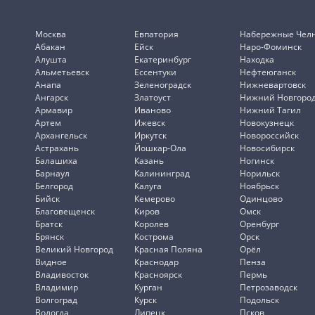
Москва
Евпатория
Набережные Чел
Абакан
Ейск
Наро-Фоминск
Алушта
Екатеринбург
Находка
Альметьевск
Ессентуки
Нефтеюганск
Анапа
Зеленоградск
Нижневартовск
Ангарск
Златоуст
Нижний Новгоро
Армавир
Иваново
Нижний Тагил
Артем
Ижевск
Новокузнецк
Архангельск
Иркутск
Новороссийск
Астрахань
Йошкар-Ола
Новосибирск
Балашиха
Казань
Ногинск
Барнаул
Калининград
Норильск
Белгород
Калуга
Ноябрьск
Бийск
Кемерово
Одинцово
Благовещенск
Киров
Омск
Братск
Королев
Оренбург
Брянск
Кострома
Орск
Великий Новгород
Красная Поляна
Орёл
Видное
Краснодар
Пенза
Владивосток
Красноярск
Пермь
Владимир
Курган
Петрозаводск
Волгоград
Курск
Подольск
Вологда
Липецк
Псков