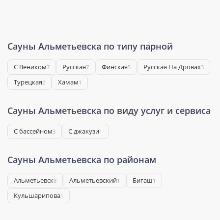
Сауны Альметьевска по типу парной
С Веником
Русская
Финская
Русская На Дровах
7
7
5
3
Турецкая
Хамам
2
1
Сауны Альметьевска по виду услуг и сервиса
С бассейном
С джакузи
3
1
Сауны Альметьевска по районам
Альметьевск
Альметьевский
Бигаш
8
1
1
Кульшарипова
1