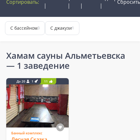
Сортировать:
Сбросит
С бассейном
С джакузи
3
1
Хамам сауны Альметьевска
— 1 заведение
До 20
1
11
Банный комплекс
Лесная Сказка