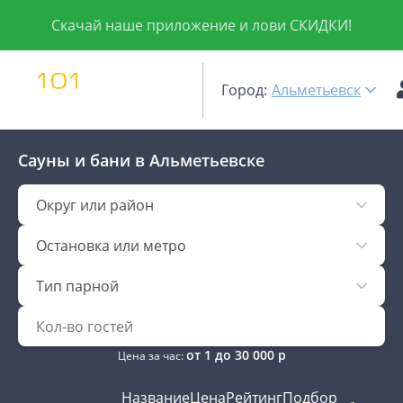
Скачай наше приложение и лови СКИДКИ!
Город:
Альметьевск
Сауны и бани
в Альметьевске
Округ или район
Остановка или метро
Тип парной
от
1
до
30 000
р
Цена за час:
Название
Цена
Рейтинг
Подбор