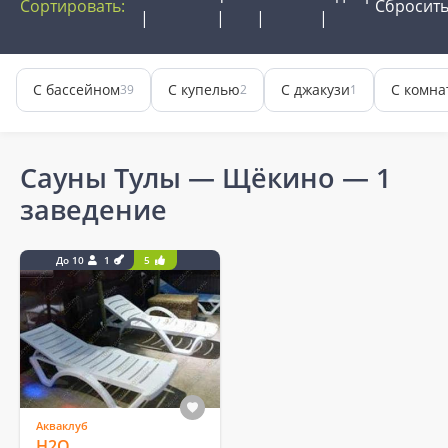
Сортировать:
Сбросит
С бассейном
С купелью
С джакузи
С комна
39
2
1
Сауны Тулы — Щёкино
— 1
заведение
До 10
1
5
Акваклуб
Н2О