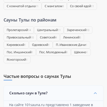
С комнатой отдыха
С мангалом
Со своей едой
11
8
11
Сауны Тулы по районам
Пролетарский
Центральный
Зареченский
14
11
10
Привокзальный
Советский
Ленинский
10
4
3
Киреевский
Одоевский
П. Ивановские Дачи
1
1
1
Пос. Иншинский
Пос. Молодежный
Щёкино
1
1
1
Ясногорский
1
Частые вопросы о саунах Тулы
Сколько саун в Туле?
На сайте 101sauna.ru представлено 1 заведение в