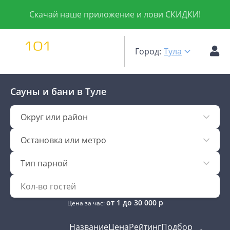
Скачай наше приложение и лови СКИДКИ!
Город:
Тула
Сауны и бани
в Туле
Округ или район
Остановка или метро
Тип парной
от
1
до
30 000
р
Цена за час:
Название
Цена
Рейтинг
Подбор