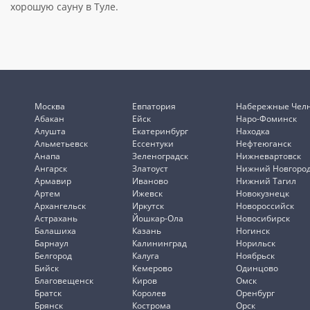
хорошую сауну в Туле.
Москва
Евпатория
Набережные Чел
Абакан
Ейск
Наро-Фоминск
Алушта
Екатеринбург
Находка
Альметьевск
Ессентуки
Нефтеюганск
Анапа
Зеленоградск
Нижневартовск
Ангарск
Златоуст
Нижний Новгоро
Армавир
Иваново
Нижний Тагил
Артем
Ижевск
Новокузнецк
Архангельск
Иркутск
Новороссийск
Астрахань
Йошкар-Ола
Новосибирск
Балашиха
Казань
Ногинск
Барнаул
Калининград
Норильск
Белгород
Калуга
Ноябрьск
Бийск
Кемерово
Одинцово
Благовещенск
Киров
Омск
Братск
Королев
Оренбург
Брянск
Кострома
Орск