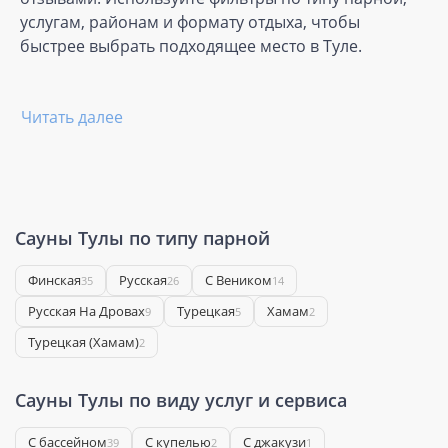
услугам, районам и формату отдыха, чтобы
быстрее выбрать подходящее место в Туле.
Читать далее
Сауны Тулы по типу парной
Финская
Русская
С Веником
35
26
14
Русская На Дровах
Турецкая
Хамам
9
5
2
Турецкая (Хамам)
2
Сауны Тулы по виду услуг и сервиса
С бассейном
С купелью
С джакузи
39
2
1