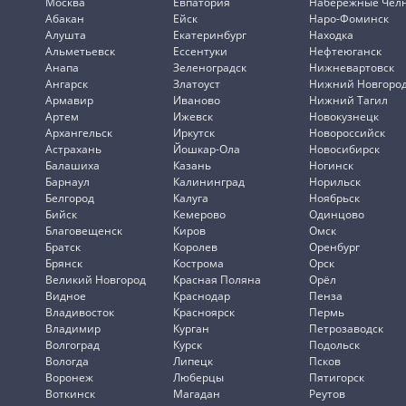
Москва
Евпатория
Набережные Чел
Абакан
Ейск
Наро-Фоминск
Алушта
Екатеринбург
Находка
Альметьевск
Ессентуки
Нефтеюганск
Анапа
Зеленоградск
Нижневартовск
Ангарск
Златоуст
Нижний Новгоро
Армавир
Иваново
Нижний Тагил
Артем
Ижевск
Новокузнецк
Архангельск
Иркутск
Новороссийск
Астрахань
Йошкар-Ола
Новосибирск
Балашиха
Казань
Ногинск
Барнаул
Калининград
Норильск
Белгород
Калуга
Ноябрьск
Бийск
Кемерово
Одинцово
Благовещенск
Киров
Омск
Братск
Королев
Оренбург
Брянск
Кострома
Орск
Великий Новгород
Красная Поляна
Орёл
Видное
Краснодар
Пенза
Владивосток
Красноярск
Пермь
Владимир
Курган
Петрозаводск
Волгоград
Курск
Подольск
Вологда
Липецк
Псков
Воронеж
Люберцы
Пятигорск
Воткинск
Магадан
Реутов