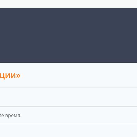
иции»
те время.