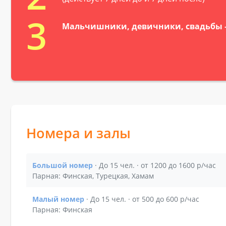
3
Мальчишники, девичники, свадьбы –
Номера и залы
Большой номер
· До 15 чел. · от 1200 до 1600 р/час
Показать подробности зала Большой номер
Парная: Финская, Турецкая, Хамам
Малый номер
· До 15 чел. · от 500 до 600 р/час
Показать подробности зала Малый номер
Парная: Финская