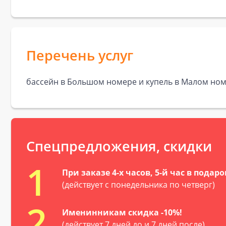
Перечень услуг
бассейн в Большом номере и купель в Малом номе
Спецпредложения, скидки
1
При заказе 4-х часов, 5-й час в подаро
(действует с понедельника по четверг)
2
Именинникам скидка -10%!
(действует 7 дней до и 7 дней после)