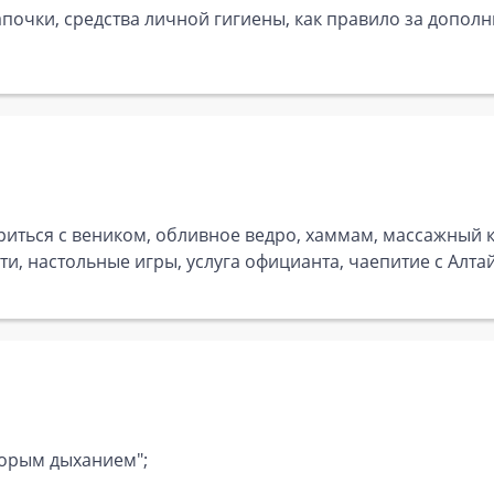
почки, средства личной гигиены, как правило за дополн
ться с веником, обливное ведро, хаммам, массажный каб
и, настольные игры, услуга официанта, чаепитие с Алта
торым дыханием";