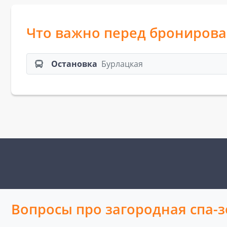
Что важно перед брониров
Остановка
Бурлацкая
Вопросы про загородная спа-з