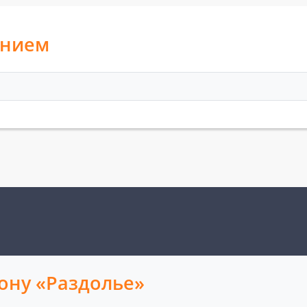
анием
ону «Раздолье»