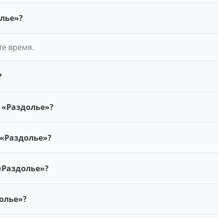
олье»?
те время.
?
 «Раздолье»?
 «Раздолье»?
 «Раздолье»?
долье»?