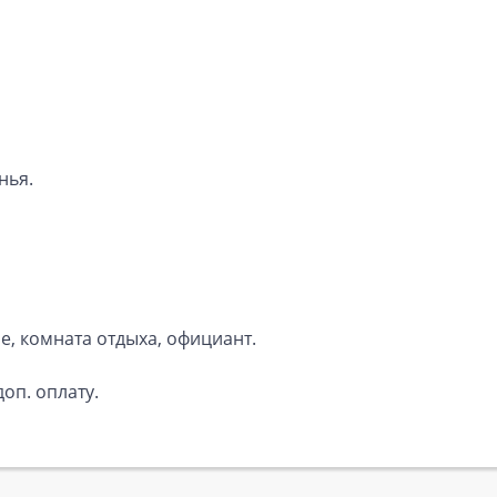
нья.
е, комната отдыха, официант.
доп. оплату.