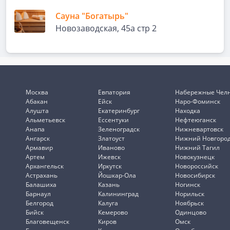
Сауна "Богатырь"
Новозаводская, 45а стр 2
Москва
Евпатория
Набережные Чел
Абакан
Ейск
Наро-Фоминск
Алушта
Екатеринбург
Находка
Альметьевск
Ессентуки
Нефтеюганск
Анапа
Зеленоградск
Нижневартовск
Ангарск
Златоуст
Нижний Новгоро
Армавир
Иваново
Нижний Тагил
Артем
Ижевск
Новокузнецк
Архангельск
Иркутск
Новороссийск
Астрахань
Йошкар-Ола
Новосибирск
Балашиха
Казань
Ногинск
Барнаул
Калининград
Норильск
Белгород
Калуга
Ноябрьск
Бийск
Кемерово
Одинцово
Благовещенск
Киров
Омск