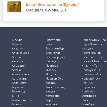
Баня "Виктория на Жукова"
Маршала Жукова, 26а
Москва
Евпатория
Набережные Чел
Абакан
Ейск
Наро-Фоминск
Алушта
Екатеринбург
Находка
Альметьевск
Ессентуки
Нефтеюганск
Анапа
Зеленоградск
Нижневартовск
Ангарск
Златоуст
Нижний Новгоро
Армавир
Иваново
Нижний Тагил
Артем
Ижевск
Новокузнецк
Архангельск
Иркутск
Новороссийск
Астрахань
Йошкар-Ола
Новосибирск
Балашиха
Казань
Ногинск
Барнаул
Калининград
Норильск
Белгород
Калуга
Ноябрьск
Бийск
Кемерово
Одинцово
Благовещенск
Киров
Омск
Братск
Королев
Оренбург