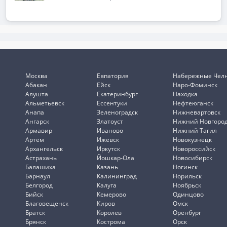
Москва
Евпатория
Набережные Чел
Абакан
Ейск
Наро-Фоминск
Алушта
Екатеринбург
Находка
Альметьевск
Ессентуки
Нефтеюганск
Анапа
Зеленоградск
Нижневартовск
Ангарск
Златоуст
Нижний Новгоро
Армавир
Иваново
Нижний Тагил
Артем
Ижевск
Новокузнецк
Архангельск
Иркутск
Новороссийск
Астрахань
Йошкар-Ола
Новосибирск
Балашиха
Казань
Ногинск
Барнаул
Калининград
Норильск
Белгород
Калуга
Ноябрьск
Бийск
Кемерово
Одинцово
Благовещенск
Киров
Омск
Братск
Королев
Оренбург
Брянск
Кострома
Орск