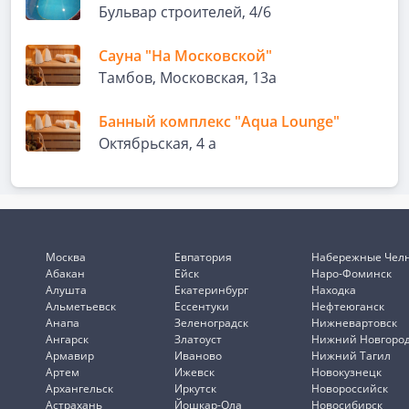
Бульвар строителей, 4/6
Сауна "На Московской"
Тамбов, Московская, 13а
Банный комплекс "Aqua Lounge"
Октябрьская, 4 а
Москва
Евпатория
Набережные Чел
Абакан
Ейск
Наро-Фоминск
Алушта
Екатеринбург
Находка
Альметьевск
Ессентуки
Нефтеюганск
Анапа
Зеленоградск
Нижневартовск
Ангарск
Златоуст
Нижний Новгоро
Армавир
Иваново
Нижний Тагил
Артем
Ижевск
Новокузнецк
Архангельск
Иркутск
Новороссийск
Астрахань
Йошкар-Ола
Новосибирск