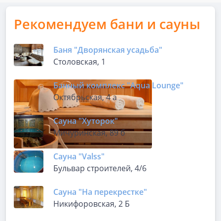
Рекомендуем бани и сауны
Баня "Дворянская усадьба"
Столовская, 1
Банный комплекс "Aqua Lounge"
Октябрьская, 4 а
Сауна "Хуторок"
Мичуринская, 89 б
Сауна "Valss"
Бульвар строителей, 4/6
Сауна "На перекрестке"
Никифоровская, 2 Б