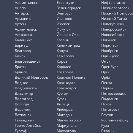
Альметьевск
Ессентуки
Нефтеюганск
Анапа
Зеленоградск
Нижневартовск
Ангарск
Златоуст
Нижний Новгоро
Армавир
Иваново
Нижний Тагил
Артем
Ижевск
Новокузнецк
Архангельск
Иркутск
Новороссийск
Астрахань
Йошкар-Ола
Новосибирск
Балашиха
Казань
Ногинск
Барнаул
Калининград
Норильск
Белгород
Калуга
Ноябрьск
Бийск
Кемерово
Одинцово
Благовещенск
Киров
Омск
Братск
Королев
Оренбург
Брянск
Кострома
Орск
Великий Новгород
Красная Поляна
Орёл
Видное
Краснодар
Пенза
Владивосток
Красноярск
Пермь
Владимир
Курган
Петрозаводск
Волгоград
Курск
Подольск
Вологда
Липецк
Псков
Воронеж
Люберцы
Пятигорск
Воткинск
Магадан
Реутов
Геленджик
Магнитогорск
Ростов-на-Дону
Горно-Алтайск
Мариуполь
Руза
Гурзуф
Махачкала
Рязань