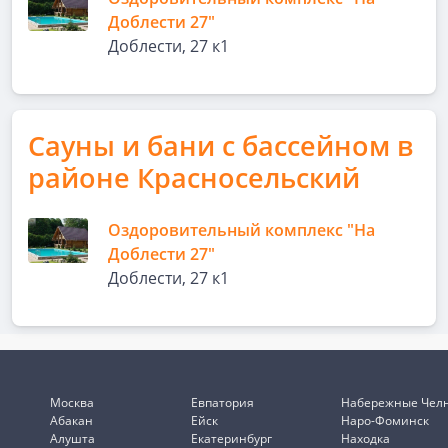
Доблести 27"
Доблести, 27 к1
Сауны и бани с бассейном в
районе Красносельский
Оздоровительный комплекс "На
Доблести 27"
Доблести, 27 к1
Москва
Евпатория
Набережные Чел
Абакан
Ейск
Наро-Фоминск
Алушта
Екатеринбург
Находка