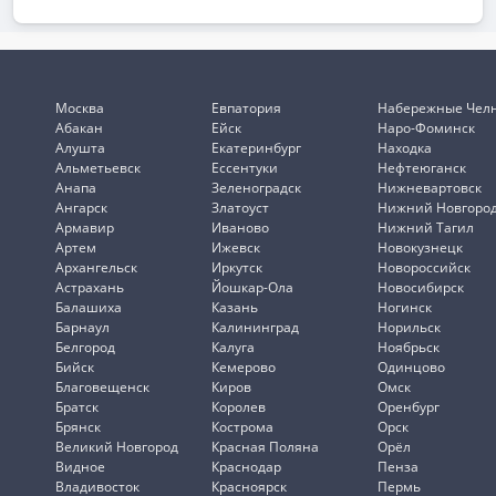
Москва
Евпатория
Набережные Чел
Абакан
Ейск
Наро-Фоминск
Алушта
Екатеринбург
Находка
Альметьевск
Ессентуки
Нефтеюганск
Анапа
Зеленоградск
Нижневартовск
Ангарск
Златоуст
Нижний Новгоро
Армавир
Иваново
Нижний Тагил
Артем
Ижевск
Новокузнецк
Архангельск
Иркутск
Новороссийск
Астрахань
Йошкар-Ола
Новосибирск
Балашиха
Казань
Ногинск
Барнаул
Калининград
Норильск
Белгород
Калуга
Ноябрьск
Бийск
Кемерово
Одинцово
Благовещенск
Киров
Омск
Братск
Королев
Оренбург
Брянск
Кострома
Орск
Великий Новгород
Красная Поляна
Орёл
Видное
Краснодар
Пенза
Владивосток
Красноярск
Пермь