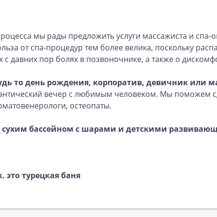
роцесса мы рады предложить услуги массажиста и спа-о
льза от спа-процедур тем более велика, поскольку расп
 с давних пор болях в позвоночнике, а также о дискомфо
будь то день рождения, корпоратив, девичник или 
нтический вечер с любимым человеком. Мы поможем сде
рматовенерологи, остеопаты.
 с сухим бассейном с шарами и детскими развиваю
. это турецкая баня