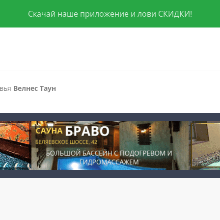
Скачай наше приложение и лови СКИДКИ!
овья
Велнес Таун