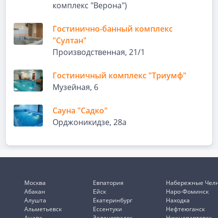
комплекс "Верона")
Гостинично-банный комплекс
"Султан"
Производственная, 21/1
Гостиничный комплекс "Триумф"
Музейная, 6
Сауна "Садко"
Орджоникидзе, 28а
Москва
Евпатория
Набережные Чел
Абакан
Ейск
Наро-Фоминск
Алушта
Екатеринбург
Находка
Альметьевск
Ессентуки
Нефтеюганск
Анапа
Зеленоградск
Нижневартовск