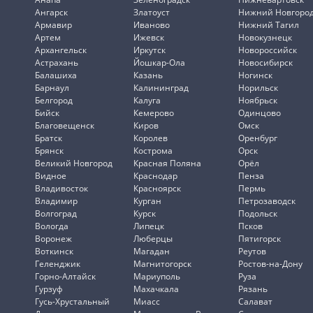
Ангарск
Златоуст
Нижний Новгоро
Армавир
Иваново
Нижний Тагил
Артем
Ижевск
Новокузнецк
Архангельск
Иркутск
Новороссийск
Астрахань
Йошкар-Ола
Новосибирск
Балашиха
Казань
Ногинск
Барнаул
Калининград
Норильск
Белгород
Калуга
Ноябрьск
Бийск
Кемерово
Одинцово
Благовещенск
Киров
Омск
Братск
Королев
Оренбург
Брянск
Кострома
Орск
Великий Новгород
Красная Поляна
Орёл
Видное
Краснодар
Пенза
Владивосток
Красноярск
Пермь
Владимир
Курган
Петрозаводск
Волгоград
Курск
Подольск
Вологда
Липецк
Псков
Воронеж
Люберцы
Пятигорск
Воткинск
Магадан
Реутов
Геленджик
Магнитогорск
Ростов-на-Дону
Горно-Алтайск
Мариуполь
Руза
Гурзуф
Махачкала
Рязань
Гусь-Хрустальный
Миасс
Салават