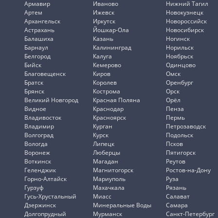
Армавир
Иваново
Нижний Тагил
Артем
Ижевск
Новокузнецк
Архангельск
Иркутск
Новороссийск
Астрахань
Йошкар-Ола
Новосибирск
Балашиха
Казань
Ногинск
Барнаул
Калининград
Норильск
Белгород
Калуга
Ноябрьск
Бийск
Кемерово
Одинцово
Благовещенск
Киров
Омск
Братск
Королев
Оренбург
Брянск
Кострома
Орск
Великий Новгород
Красная Поляна
Орёл
Видное
Краснодар
Пенза
Владивосток
Красноярск
Пермь
Владимир
Курган
Петрозаводск
Волгоград
Курск
Подольск
Вологда
Липецк
Псков
Воронеж
Люберцы
Пятигорск
Воткинск
Магадан
Реутов
Геленджик
Магнитогорск
Ростов-на-Дону
Горно-Алтайск
Мариуполь
Руза
Гурзуф
Махачкала
Рязань
Гусь-Хрустальный
Миасс
Салават
Дзержинск
Минеральные Воды
Самара
Долгопрудный
Мурманск
Санкт-Петербург