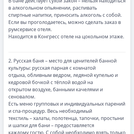
В бане действует сухой закон – нельзя находиться
в алкогольном опьянении, распивать
спиртные напитки, приносить алкоголь с собой.
Если вы проголодаетесь, можно сделать заказ в
румсервисе отеля.
Находится в Конгресс отеле на цокольном этаже.
2.
Русская баня
– место для ценителей банной
культуры: русская парная с комнатой
отдыха, обливным ведром, ледяной купелью и
кедровой бочкой с тёплой водой на
открытом воздухе, банными качелями и
сеновалом.
Есть
меню
групповых
и
индивидуальных
парений
и
спа-процедур.
Весь
необходимый
текстиль – халаты, полотенца, тапочки, простыни
и шапки для бани – предоставляется
каждому гостю. С собой необходимо взять только