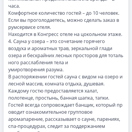
часа.
Комфортное количество гостей – до 10 человек.
Если вы проголодаетесь, можно сделать заказ в
румсервисе отеля.
Находится в Конгресс отеле на цокольном этаже.
4.
Сауна у озера
– это сочетание горячего
воздуха и ароматных трав, зеркальной глади
озера
и
бескрайних
лесных
просторов
для
тоталь
ного
расслабления
тела
и
умиротворения разума.
В распоряжении гостей сауна с видом на озеро и
лесной массив, комната отдыха, душевая.
Каждому гостю предоставляется халат,
полотенце, простынь, банная шапка, тапки.
Гостей
всегда
сопровождает
банщик,
который
пр
оводит
ознакомительное
групповое
аромапарение, рассказывает о сауне, парениях,
спа-процедурах, следит за поддержанием