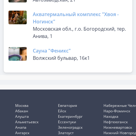
Акватермальный комплекс "Хвоя -
Ногинск"
Московская обл., г.о. Богородский, тер.
Анива, 1
Сауна "Феникс"
Волжский бульвар, 16к1
Москва
Евпатория
Набережные Чел
Абакан
Ейск
Наро-Фоминск
Алушта
Екатеринбург
Находка
Альметьевск
Ессентуки
Нефтеюганск
Анапа
Зеленоградск
Нижневартовск
Ангарск
Златоуст
Нижний Новгоро