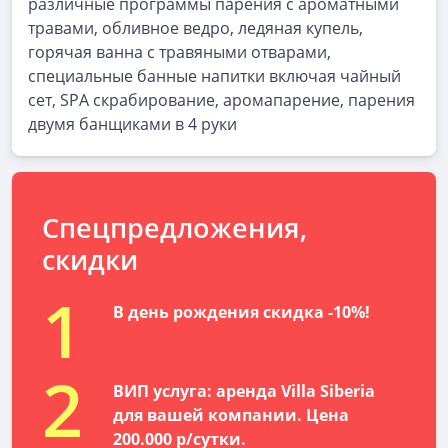
различные программы парения с ароматными
травами, обливное ведро, ледяная купель,
горячая ванна с травяными отварами,
специальные банные напитки включая чайный
сет, SPA скрабирование, аромапарение, парения
двумя банщиками в 4 руки
Спецпредложения,
скидки
1
В день рождения скидка -10%!
2
ВИП услуга: аренда Villa Siberia
для вашей компании. Цена
200.000 р/сутки.