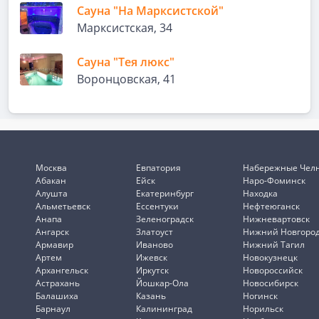
Сауна "На Марксистской"
Марксистская, 34
Сауна "Тея люкс"
Воронцовская, 41
Москва
Евпатория
Набережные Чел
Абакан
Ейск
Наро-Фоминск
Алушта
Екатеринбург
Находка
Альметьевск
Ессентуки
Нефтеюганск
Анапа
Зеленоградск
Нижневартовск
Ангарск
Златоуст
Нижний Новгоро
Армавир
Иваново
Нижний Тагил
Артем
Ижевск
Новокузнецк
Архангельск
Иркутск
Новороссийск
Астрахань
Йошкар-Ола
Новосибирск
Балашиха
Казань
Ногинск
Барнаул
Калининград
Норильск