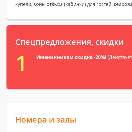
купели, зоны отдыха (кабинки) для гостей, кедро
Спецпредложения, скидки
1
Именинникам скидка -20%!
(Действует
Номера и залы