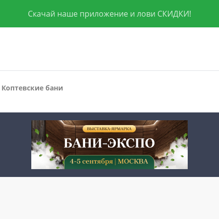
Скачай наше приложение и лови СКИДКИ!
ы
Коптевские бани