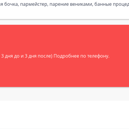
вая бочка, пармейстер, парение вениками, банные проце
 3 дня до и 3 дня после) Подробнее по телефону.