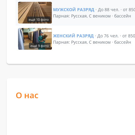
МУЖСКОЙ РАЗРЯД
· До 88 чел. · от 85
Показать подробности зала МУЖ
Парная: Русская, С веником · бассейн
ещё 10 фото
ЖЕНСКИЙ РАЗРЯД
· До 76 чел. · от 85
Показать подробности зала ЖЕН
Парная: Русская, С веником · бассейн
ещё 9 фото
О нас