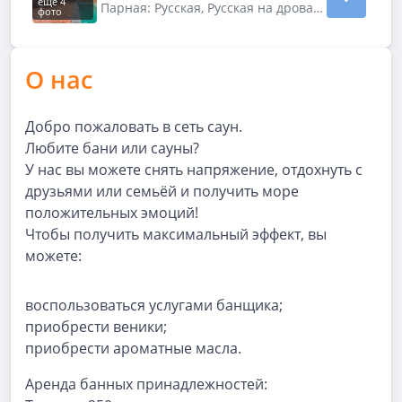
ещё 4
Показать подробности зала Зал 2
Парная: Русская, Русская на дровах, С веником ·
фото
О нас
Добро пожаловать в сеть саун.
Любите бани или сауны?
У нас вы можете снять напряжение, отдохнуть с
друзьями или семьёй и получить море
положительных эмоций!
Чтобы получить максимальный эффект, вы
можете:
воспользоваться услугами банщика;
приобрести веники;
приобрести ароматные масла.
Аренда банных принадлежностей: