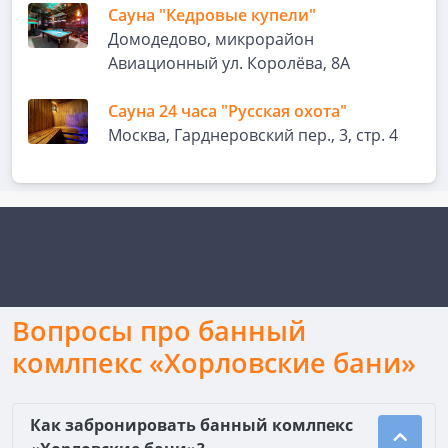
Сауна "Кедровые купели"
Домодедово, микрорайон
Авиационный ул. Королёва, 8А
Сауна 24 часа "Русская охота"
Москва, Гарднеровский пер., 3, стр. 4
Вопросы про банный
комлпекс «Хорловские бани»
Как забронировать банный комлпекс