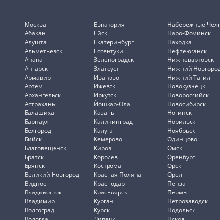
Москва
Евпатория
Набережные Чел
Абакан
Ейск
Наро-Фоминск
Алушта
Екатеринбург
Находка
Альметьевск
Ессентуки
Нефтеюганск
Анапа
Зеленоградск
Нижневартовск
Ангарск
Златоуст
Нижний Новгоро
Армавир
Иваново
Нижний Тагил
Артем
Ижевск
Новокузнецк
Архангельск
Иркутск
Новороссийск
Астрахань
Йошкар-Ола
Новосибирск
Балашиха
Казань
Ногинск
Барнаул
Калининград
Норильск
Белгород
Калуга
Ноябрьск
Бийск
Кемерово
Одинцово
Благовещенск
Киров
Омск
Братск
Королев
Оренбург
Брянск
Кострома
Орск
Великий Новгород
Красная Поляна
Орёл
Видное
Краснодар
Пенза
Владивосток
Красноярск
Пермь
Владимир
Курган
Петрозаводск
Волгоград
Курск
Подольск
Вологда
Липецк
Псков