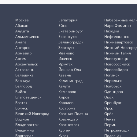
Москва
Евпатория
Набережные Чел
Абакан
Ейск
Наро-Фоминск
Алушта
Екатеринбург
Находка
Альметьевск
Ессентуки
Нефтеюганск
Анапа
Зеленоградск
Нижневартовск
Ангарск
Златоуст
Нижний Новгоро
Армавир
Иваново
Нижний Тагил
Артем
Ижевск
Новокузнецк
Архангельск
Иркутск
Новороссийск
Астрахань
Йошкар-Ола
Новосибирск
Балашиха
Казань
Ногинск
Барнаул
Калининград
Норильск
Белгород
Калуга
Ноябрьск
Бийск
Кемерово
Одинцово
Благовещенск
Киров
Омск
Братск
Королев
Оренбург
Брянск
Кострома
Орск
Великий Новгород
Красная Поляна
Орёл
Видное
Краснодар
Пенза
Владивосток
Красноярск
Пермь
Владимир
Курган
Петрозаводск
Волгоград
Курск
Подольск