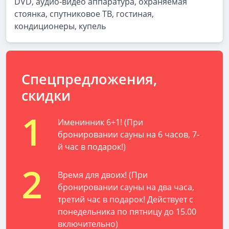
DVD, аудио-видео аппаратура, охраняемая
стоянка, спутниковое ТВ, гостиная,
кондиционеры, купель
Спецпредложения,
скидки
1
Именинник 6+1! (При
бронировании сауны на 6 часов, 7-
й час в подарок!)
2
Время для двоих! (При
бронировании сауны на два часа,
третий час в подарок! Действует с
понедельника по пятницу до 15.00
включительно)