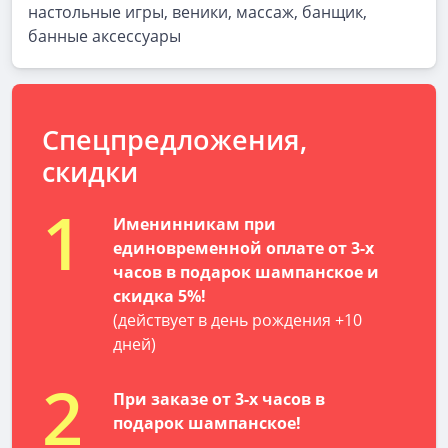
настольные игры, веники, массаж, банщик,
банные аксессуары
Спецпредложения,
скидки
1
Именинникам при
единовременной оплате от 3-х
часов в подарок шампанское и
скидка 5%!
(действует в день рождения +10
дней)
2
При заказе от 3-х часов в
подарок шампанское!