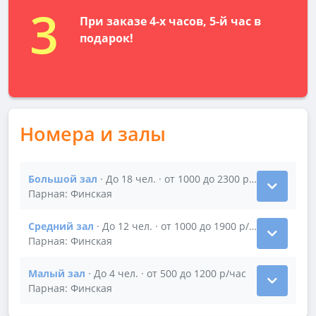
3
При заказе 4-х часов, 5-й час в
подарок!
Номера и залы
Большой зал
· До 18 чел. · от 1000 до 2300 р/час
Показать подробности зала Большой зал
Парная: Финская
Средний зал
· До 12 чел. · от 1000 до 1900 р/час
Показать подробности зала Средний зал
Парная: Финская
Малый зал
· До 4 чел. · от 500 до 1200 р/час
Показать подробности зала Малый зал
Парная: Финская