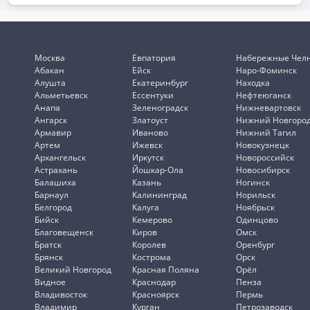
Москва
Евпатория
Набережные Чел
Абакан
Ейск
Наро-Фоминск
Алушта
Екатеринбург
Находка
Альметьевск
Ессентуки
Нефтеюганск
Анапа
Зеленоградск
Нижневартовск
Ангарск
Златоуст
Нижний Новгоро
Армавир
Иваново
Нижний Тагил
Артем
Ижевск
Новокузнецк
Архангельск
Иркутск
Новороссийск
Астрахань
Йошкар-Ола
Новосибирск
Балашиха
Казань
Ногинск
Барнаул
Калининград
Норильск
Белгород
Калуга
Ноябрьск
Бийск
Кемерово
Одинцово
Благовещенск
Киров
Омск
Братск
Королев
Оренбург
Брянск
Кострома
Орск
Великий Новгород
Красная Поляна
Орёл
Видное
Краснодар
Пенза
Владивосток
Красноярск
Пермь
Владимир
Курган
Петрозаводск