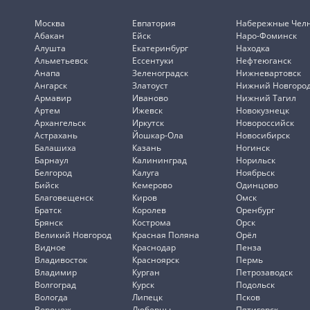
Москва
Евпатория
Набережные Чел
Абакан
Ейск
Наро-Фоминск
Алушта
Екатеринбург
Находка
Альметьевск
Ессентуки
Нефтеюганск
Анапа
Зеленоградск
Нижневартовск
Ангарск
Златоуст
Нижний Новгоро
Армавир
Иваново
Нижний Тагил
Артем
Ижевск
Новокузнецк
Архангельск
Иркутск
Новороссийск
Астрахань
Йошкар-Ола
Новосибирск
Балашиха
Казань
Ногинск
Барнаул
Калининград
Норильск
Белгород
Калуга
Ноябрьск
Бийск
Кемерово
Одинцово
Благовещенск
Киров
Омск
Братск
Королев
Оренбург
Брянск
Кострома
Орск
Великий Новгород
Красная Поляна
Орёл
Видное
Краснодар
Пенза
Владивосток
Красноярск
Пермь
Владимир
Курган
Петрозаводск
Волгоград
Курск
Подольск
Вологда
Липецк
Псков
Воронеж
Люберцы
Пятигорск