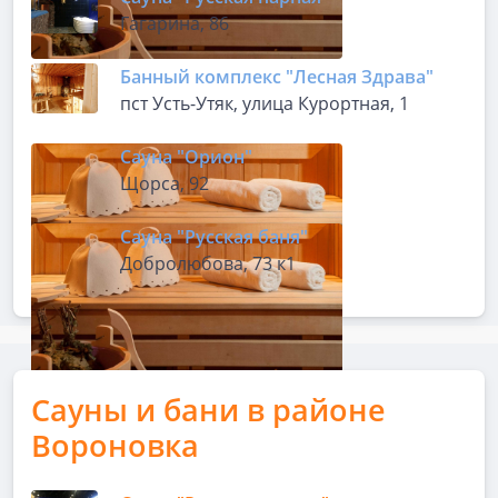
Гагарина, 86
Банный комплекс "Лесная Здрава"
пст Усть-Утяк, улица Курортная, 1
Сауна "Орион"
Щорса, 92
Сауна "Русская баня"
Добролюбова, 73 к1
Сауны и бани в районе
Вороновка