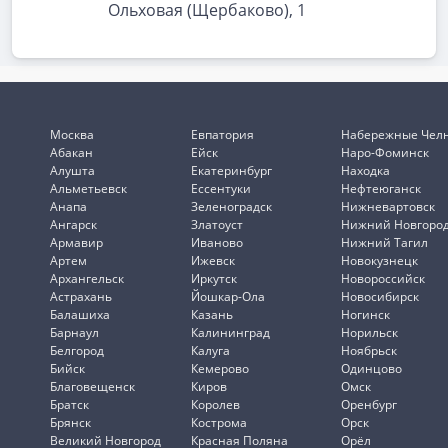
Ольховая (Щербаково), 1
Москва
Евпатория
Набережные Чел
Абакан
Ейск
Наро-Фоминск
Алушта
Екатеринбург
Находка
Альметьевск
Ессентуки
Нефтеюганск
Анапа
Зеленоградск
Нижневартовск
Ангарск
Златоуст
Нижний Новгоро
Армавир
Иваново
Нижний Тагил
Артем
Ижевск
Новокузнецк
Архангельск
Иркутск
Новороссийск
Астрахань
Йошкар-Ола
Новосибирск
Балашиха
Казань
Ногинск
Барнаул
Калининград
Норильск
Белгород
Калуга
Ноябрьск
Бийск
Кемерово
Одинцово
Благовещенск
Киров
Омск
Братск
Королев
Оренбург
Брянск
Кострома
Орск
Великий Новгород
Красная Поляна
Орёл